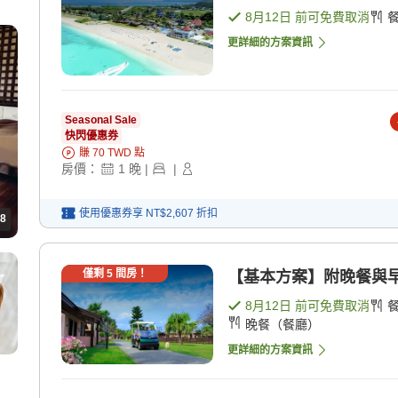
8月12日
前可免費取消
更詳細的方案資訊
Seasonal Sale
快閃優惠券
賺
70
TWD
點
房價：
1
晚
|
|
使用優惠券享
NT$2,607
折扣
8
僅剩
5
間房！
【基本方案】附晚餐與早餐
8月12日
前可免費取消
晚餐（餐廳）
更詳細的方案資訊