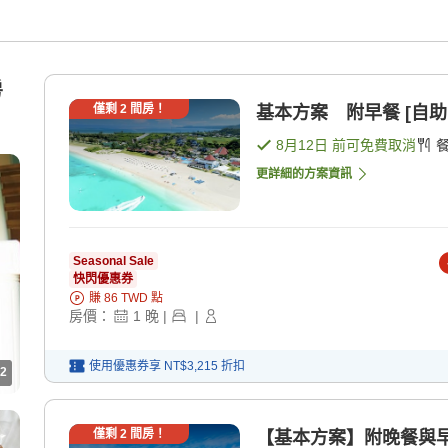
房
僅剩
2
間房！
基本方案 附早餐 [自助
8月12日
前可免費取消
更詳細的方案資訊
Seasonal Sale
快閃優惠券
賺
86
TWD
點
房價：
1
晚
|
|
使用優惠券享
NT$3,215
折扣
2
僅剩
2
間房！
【基本方案】附晚餐與早餐