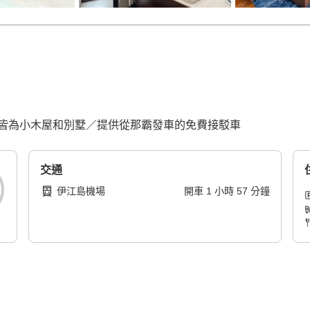
皆為小木屋和別墅／提供從那霸發車的免費接駁車
交通
伊江島機場
開車
1
小時
57
分鐘