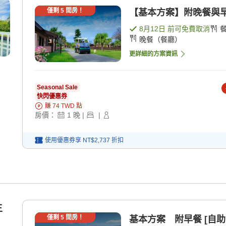
僅剩
5
間房！
【基本方案】附晚餐與早餐
8月12日
前可免費取消
晚餐（餐廳）
更詳細的方案資訊
Seasonal Sale
快閃優惠券
賺
74
TWD
點
房價：
1
晚
|
|
使用優惠券享
NT$2,737
折扣
主
僅剩
5
間房！
基本方案 附早餐 [自助