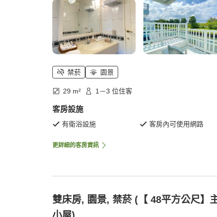
禁菸
園景
29 m²
1－3 位住客
客房設施
有衛浴設施
客房內可使用網路
更詳細的客房資訊
雙床房, 園景, 禁菸 (【 48平方公尺】
小屋)