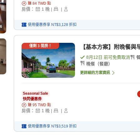
賺
84
TWD
點
房價：
1
晚
|
|
使用優惠券享
NT$3,128
折扣
6
僅剩
3
間房！
【基本方案】附晚餐與早餐
8月12日
前可免費取消
晚餐（餐廳）
更詳細的方案資訊
Seasonal Sale
快閃優惠券
賺
95
TWD
點
房價：
1
晚
|
|
使用優惠券享
NT$3,519
折扣