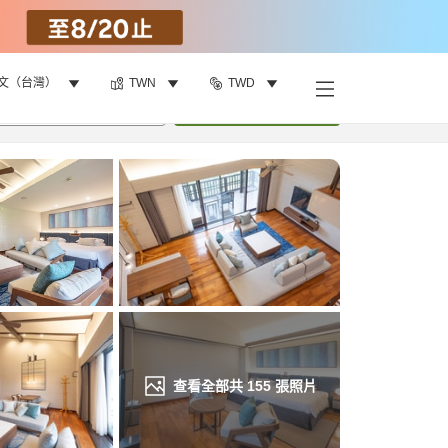
文（台灣）
TWN
TWD
找客房
•
1
間房
重新搜尋
查看全部共
155
張照片