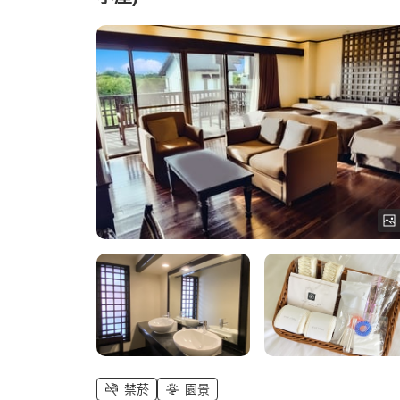
禁菸
園景