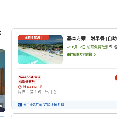
公
僅剩
5
間房！
基本方案 附早餐 [自助
8月12日
前可免費取消
更詳細的方案資訊
Seasonal Sale
快閃優惠券
賺
63
TWD
點
房價：
1
晚
|
|
使用優惠券享
NT$2,346
折扣
0