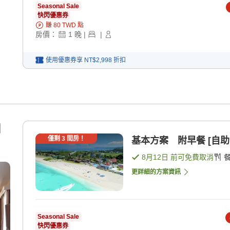
Seasonal Sale
快閃優惠券
賺
80
TWD
點
房價：
1
晚
|
|
使用優惠券享
NT$2,998
折扣
】
僅剩
3
間房！
基本方案 附早餐 [自助
8月12日
前可免費取消
更詳細的方案資訊
Seasonal Sale
快閃優惠券