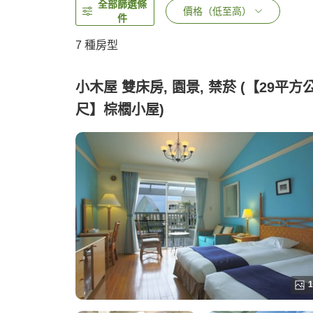
全部篩選條
價格（低至高）
件
7
種房型
小木屋 雙床房, 園景, 禁菸 (【29平方
尺】棕櫚小屋)
1