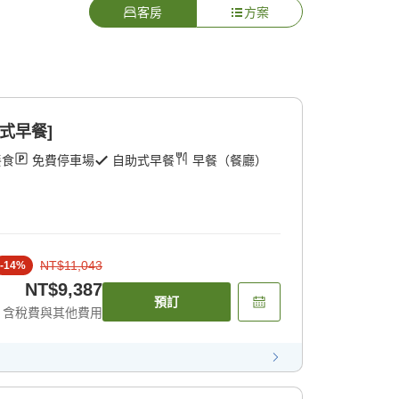
客房
方案
式早餐]
餐食
免費停車場
自助式早餐
早餐（餐廳）
NT$11,043
-
14
%
NT$9,387
預訂
含稅費與其他費用