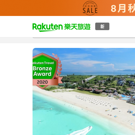
t
新
總覽
客房與方案
評語
設施
o
p
P
a
g
e
_
s
e
a
r
c
h