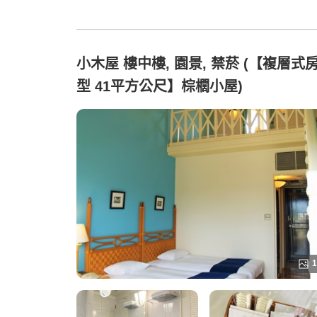
小木屋 樓中樓, 園景, 禁菸 (【複層式
型 41平方公尺】棕櫚小屋)
1