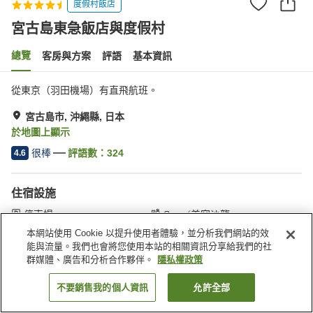
度假村飯店
宮古島東急飯店與度假村
總覽
客房與方案
評語
基本資訊
從東京（羽田機場）有直飛航班。
宮古島市, 沖繩縣, 日本
於地圖上顯示
很棒
評語數：
324
4.6
住宿設施
停車場
Spa／美容沙龍
餐廳
酒吧
本網站使用 Cookie 以提升使用者體驗，並分析我們網站的效
能與流量。我們也會將您使用本站的相關資訊分享給我們的社
群媒體、廣告和分析合作夥伴。
隱私權政策
首頁
日本
沖繩縣
宮古島市
宮古島東急飯店與度假村
不要銷售我的個人資訊
允許全部
找客房