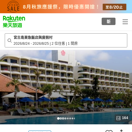
to
top
page
新
宮古島東急飯店與度假村
2026/8/24
-
2026/8/25
|
2 位住客
|
1 間房
164