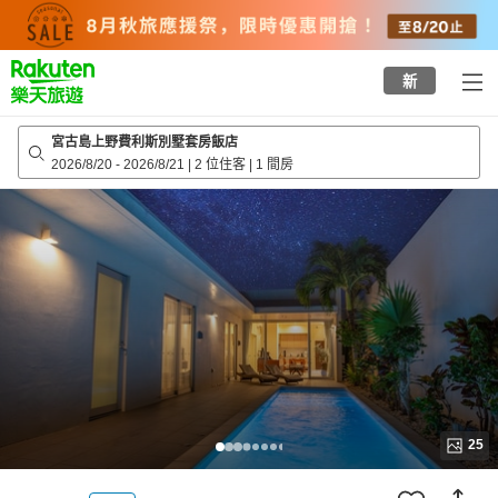
to
top
page
新
宮古島上野費利斯別墅套房飯店
2026/8/20
-
2026/8/21
|
2 位住客
|
1 間房
25