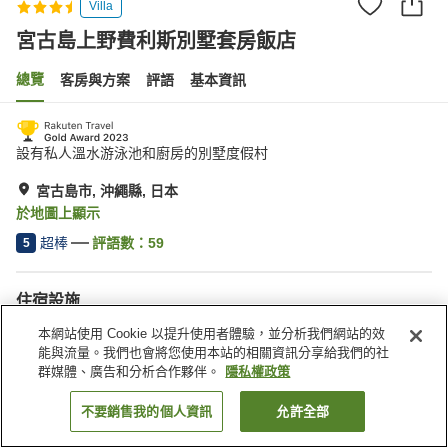
Villa
宮古島上野費利斯別墅套房飯店
總覽
客房與方案
評語
基本資訊
設有私人溫水游泳池和廚房的別墅度假村
宮古島市, 沖繩縣, 日本
於地圖上顯示
超棒
評語數：
59
5
住宿設施
停車場
本網站使用 Cookie 以提升使用者體驗，並分析我們網站的效
能與流量。我們也會將您使用本站的相關資訊分享給我們的社
群媒體、廣告和分析合作夥伴。
隱私權政策
首頁
日本
沖繩縣
宮古島市
宮古島上野費利斯別墅套房飯店
不要銷售我的個人資訊
允許全部
找客房