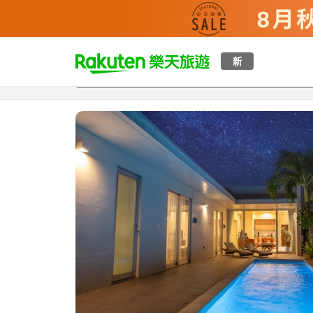
t
新
總覽
客房與方案
評語
特點
設施
o
p
P
a
g
e
_
s
e
a
r
c
h