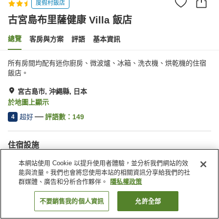
度假村飯店
古宮島布里薩健康 Villa 飯店
總覽
客房與方案
評語
基本資訊
所有房間均配有迷你廚房、微波爐、冰箱、洗衣機、烘乾機的住宿
飯店。
宮古島市, 沖繩縣, 日本
於地圖上顯示
超好
評語數：
149
4
住宿設施
停車場
Spa／美容沙龍
本網站使用 Cookie 以提升使用者體驗，並分析我們網站的效
自動販賣機
露天浴池（溫泉）
能與流量。我們也會將您使用本站的相關資訊分享給我們的社
群媒體、廣告和分析合作夥伴。
隱私權政策
首頁
日本
沖繩縣
宮古島市
古宮島布里薩健康 Villa 飯店
不要銷售我的個人資訊
允許全部
找客房