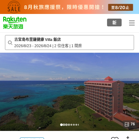
to
top
page
新
古宮島布里薩健康 Villa 飯店
2026/8/23
-
2026/8/24
|
2 位住客
|
1 間房
76