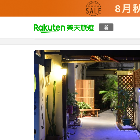
t
新
總覽
客房與方案
評語
設施
o
p
P
a
g
e
_
s
e
a
r
c
h