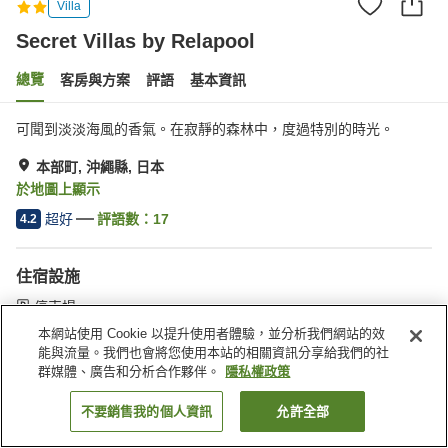
Villa
Secret Villas by Relapool
總覽
客房與方案
評語
基本資訊
可聞到淡淡海風的香氣。在寂靜的森林中，度過特別的時光。
本部町, 沖繩縣, 日本
於地圖上顯示
超好
評語數：
17
4.2
住宿設施
停車場
本網站使用 Cookie 以提升使用者體驗，並分析我們網站的效
能與流量。我們也會將您使用本站的相關資訊分享給我們的社
首頁
日本
沖繩縣
本部町
Secret Villas by Relapool
群媒體、廣告和分析合作夥伴。
隱私權政策
不要銷售我的個人資訊
允許全部
找客房