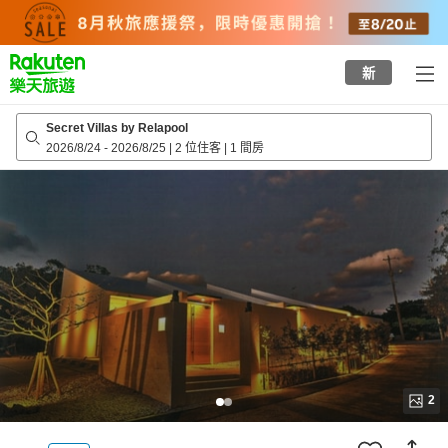
to
top
page
新
Secret Villas by Relapool
2026/8/24
-
2026/8/25
|
2 位住客
|
1 間房
2