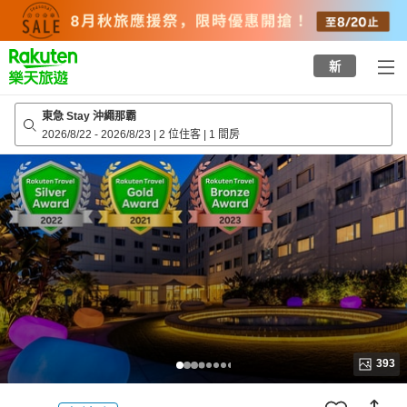
to
top
page
新
東急 Stay 沖繩那霸
2026/8/22
-
2026/8/23
|
2 位住客
|
1 間房
393