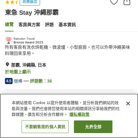
商務飯店
東急 Stay 沖繩那霸
總覽
客房與方案
評語
基本資訊
所有客房有洗衣烘乾機、微波爐、小型廚房。也可以外帶沖繩美味
料理回來享用。
那霸, 沖繩縣, 日本
於地圖上顯示
很棒
評語數：
36
4.5
住宿設施
本網站使用 Cookie 以提升使用者體驗，並分析我們網站的效
停車場
乾洗服務
能與流量。我們也會將您使用本站的相關資訊分享給我們的社
群媒體、廣告和分析合作夥伴。
隱私權政策
首頁
日本
沖繩縣
那霸
東急 Stay 沖繩那霸
不要銷售我的個人資訊
允許全部
找客房