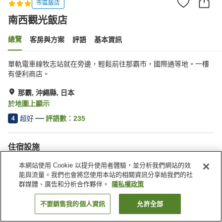
市區飯店
南西觀光飯店
總覽
客房與方案
評語
基本資訊
單軌電車線牧志站就在旁邊，輕鬆前往那霸市，國際通等地。一樓
有便利商店。
那霸, 沖繩縣, 日本
於地圖上顯示
超好
評語數：
235
4
住宿設施
Spa／美容沙龍
宴會廳
本網站使用 Cookie 以提升使用者體驗，並分析我們網站的效
便利商店
付費洗衣房
能與流量。我們也會將您使用本站的相關資訊分享給我們的社
群媒體、廣告和分析合作夥伴。
隱私權政策
首頁
日本
沖繩縣
那霸
南西觀光飯店
不要銷售我的個人資訊
允許全部
找客房