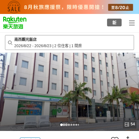
to
top
page
新
南西觀光飯店
2026/8/22
-
2026/8/23
|
2 位住客
|
1 間房
54