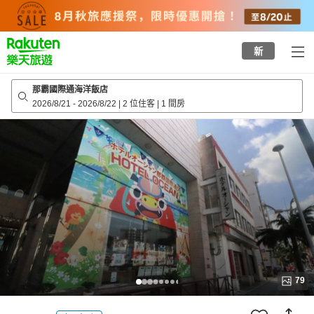
to
top
page
新
那霸國際通海洋飯店
2026/8/21
-
2026/8/22
|
2 位住客
|
1 間房
79