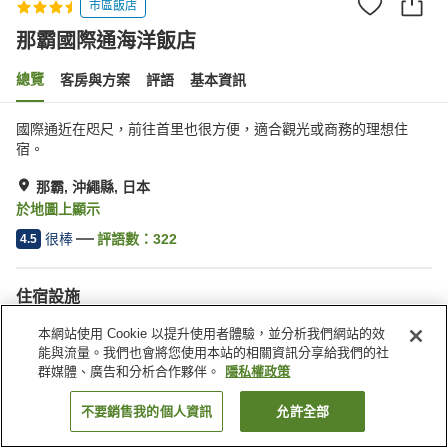
市區飯店
那霸國際通海洋飯店
總覽
客房與方案
評語
基本資訊
國際通近在咫尺，前往首里也很方便，適合觀光或商務的理想住
宿。
那霸, 沖繩縣, 日本
於地圖上顯示
很棒
評語數：
322
4.5
住宿設施
無線網路
距離車站約步行 5 分鐘內
本網站使用 Cookie 以提升使用者體驗，並分析我們網站的效
餐廳
自動販賣機
能與流量。我們也會將您使用本站的相關資訊分享給我們的社
群媒體、廣告和分析合作夥伴。
隱私權政策
首頁
日本
沖繩縣
那霸
那霸國際通海洋飯店
不要銷售我的個人資訊
允許全部
找客房