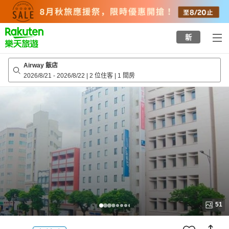
to
top
page
新
Airway 飯店
2026/8/21
-
2026/8/22
|
2 位住客
|
1 間房
51