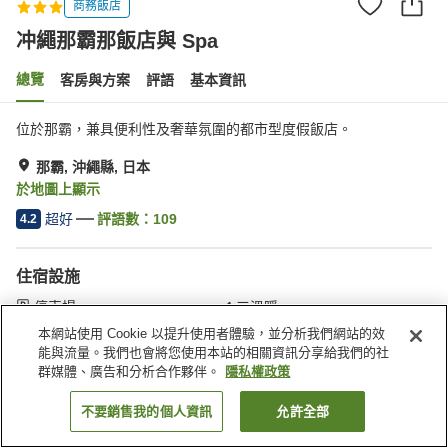
商務飯店
冲繩那霸那飯店與 Spa
總覽
客房與方案
評語
基本資訊
位於那霸，兼具便利性及奢華氛圍的都市型度假飯店。
那霸, 沖繩縣, 日本
於地圖上顯示
超好
評語數：
109
4.2
住宿設施
停車場
三溫暖
Spa／美容沙龍
餐廳
本網站使用 Cookie 以提升使用者體驗，並分析我們網站的效
能與流量。我們也會將您使用本站的相關資訊分享給我們的社
群媒體、廣告和分析合作夥伴。
隱私權政策
首頁
日本
沖繩縣
那霸
冲繩那霸那飯店與 Spa
不要銷售我的個人資訊
允許全部
找客房