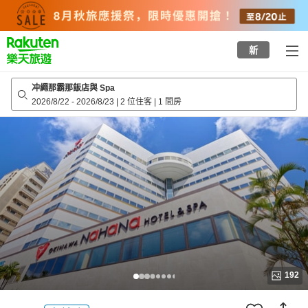
to
top
page
新
冲繩那霸那飯店與 Spa
2026/8/22
-
2026/8/23
|
2 位住客
|
1 間房
192