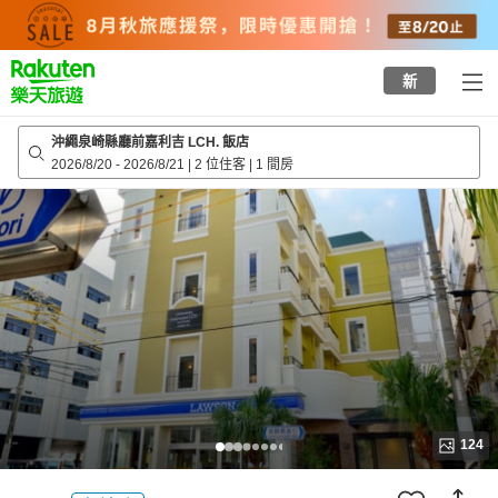
to
top
page
新
沖繩泉崎縣廳前嘉利吉 LCH. 飯店
2026/8/20
-
2026/8/21
|
2 位住客
|
1 間房
124