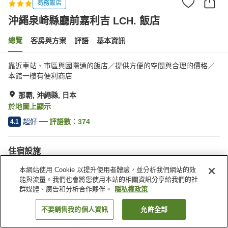
商務飯店
沖繩泉崎縣廳前嘉利吉 LCH. 飯店
總覽
客房與方案
評語
基本資訊
靠近車站、市區與國際通的飯店／提供方便的空間與合理的價格／
本館一樓有便利商店
那霸, 沖繩縣, 日本
於地圖上顯示
超好
評語數：
374
4.1
住宿設施
自動販賣機
便利商店
本網站使用 Cookie 以提升使用者體驗，並分析我們網站的效
能與流量。我們也會將您使用本站的相關資訊分享給我們的社
群媒體、廣告和分析合作夥伴。
隱私權政策
首頁
日本
沖繩縣
那霸
沖繩泉崎縣廳前嘉利吉 LCH. 飯店
不要銷售我的個人資訊
允許全部
找客房