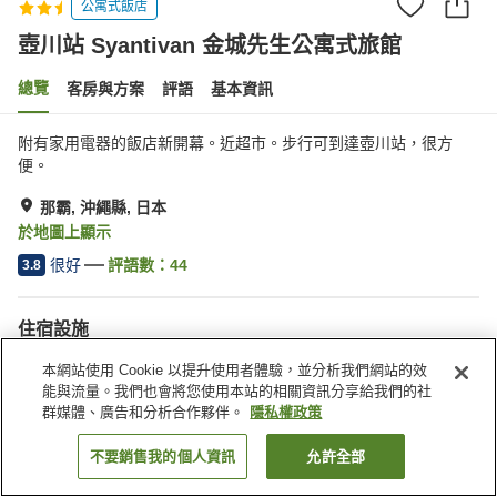
公寓式飯店
壺川站 Syantivan 金城先生公寓式旅館
總覽
客房與方案
評語
基本資訊
附有家用電器的飯店新開幕。近超市。步行可到達壺川站，很方
便。
那霸, 沖繩縣, 日本
於地圖上顯示
很好
評語數：
44
3.8
住宿設施
停車場
本網站使用 Cookie 以提升使用者體驗，並分析我們網站的效
能與流量。我們也會將您使用本站的相關資訊分享給我們的社
群媒體、廣告和分析合作夥伴。
隱私權政策
首頁
日本
沖繩縣
那霸
壺川站 Syantivan 金城先生公寓式旅館
不要銷售我的個人資訊
允許全部
找客房