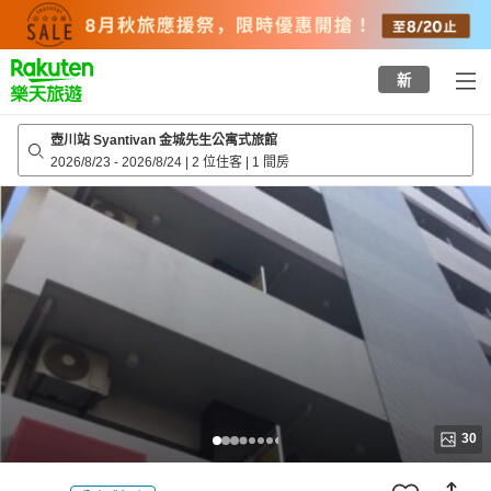
to
top
page
新
壺川站 Syantivan 金城先生公寓式旅館
2026/8/23
-
2026/8/24
|
2 位住客
|
1 間房
30