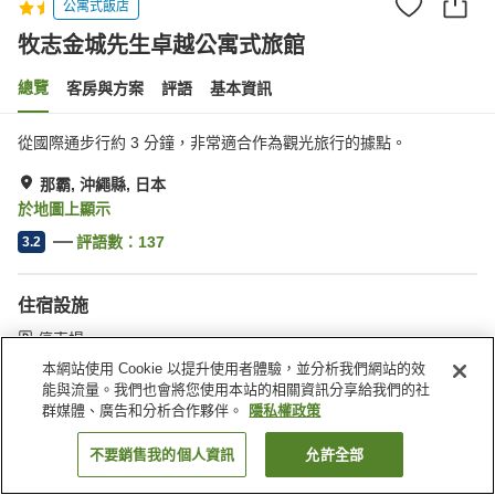
公寓式飯店
牧志金城先生卓越公寓式旅館
總覽
客房與方案
評語
基本資訊
從國際通步行約 3 分鐘，非常適合作為觀光旅行的據點。
那霸, 沖繩縣, 日本
於地圖上顯示
評語數：
137
3.2
住宿設施
停車場
本網站使用 Cookie 以提升使用者體驗，並分析我們網站的效
能與流量。我們也會將您使用本站的相關資訊分享給我們的社
首頁
日本
沖繩縣
那霸
牧志金城先生卓越公寓式旅館
群媒體、廣告和分析合作夥伴。
隱私權政策
不要銷售我的個人資訊
允許全部
找客房