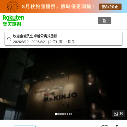
to
top
page
新
牧志金城先生卓越公寓式旅館
2026/8/20
-
2026/8/21
|
2 位住客
|
1 間房
16