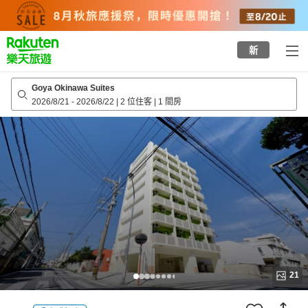
to
top
page
新
Goya Okinawa Suites
2026/8/21
-
2026/8/22
|
2 位住客
|
1 間房
21