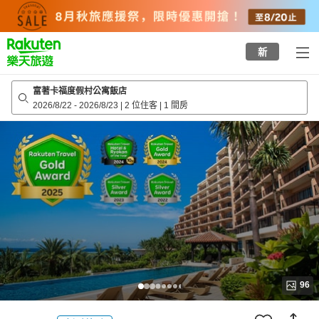
to
top
page
新
富著卡福度假村公寓飯店
2026/8/22
-
2026/8/23
|
2 位住客
|
1 間房
96