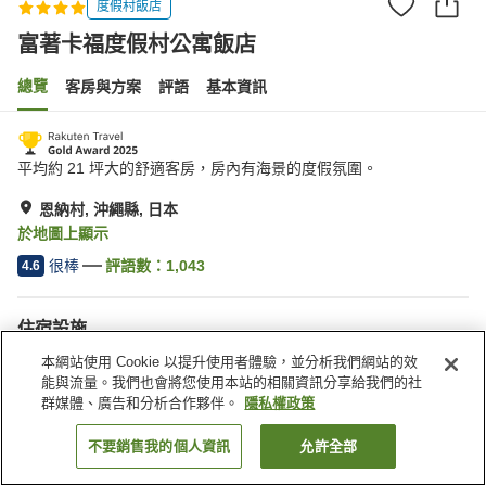
度假村飯店
富著卡福度假村公寓飯店
總覽
客房與方案
評語
基本資訊
平均約 21 坪大的舒適客房，房內有海景的度假氛圍。
恩納村, 沖繩縣, 日本
於地圖上顯示
很棒
評語數：
1,043
4.6
住宿設施
Spa／美容沙龍
健身房
本網站使用 Cookie 以提升使用者體驗，並分析我們網站的效
餐廳
休息室
能與流量。我們也會將您使用本站的相關資訊分享給我們的社
群媒體、廣告和分析合作夥伴。
隱私權政策
首頁
日本
沖繩縣
恩納村
富著卡福度假村公寓飯店
不要銷售我的個人資訊
允許全部
找客房