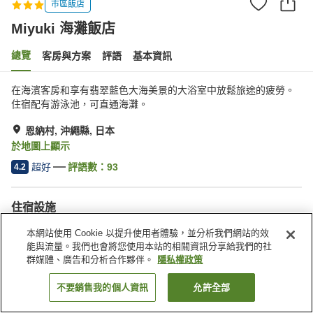
市區飯店
Miyuki 海灘飯店
總覽
客房與方案
評語
基本資訊
在海濱客房和享有翡翠藍色大海美景的大浴室中放鬆旅途的疲勞。
住宿配有游泳池，可直通海灘。
恩納村, 沖繩縣, 日本
於地圖上顯示
超好
評語數：
93
4.2
住宿設施
停車場
游泳池
本網站使用 Cookie 以提升使用者體驗，並分析我們網站的效
餐廳
休息室
能與流量。我們也會將您使用本站的相關資訊分享給我們的社
群媒體、廣告和分析合作夥伴。
隱私權政策
首頁
日本
沖繩縣
恩納村
Miyuki 海灘飯店
不要銷售我的個人資訊
允許全部
找客房