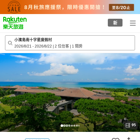
to
top
page
新
小濱島南十字星度假村
2026/8/21
-
2026/8/22
|
2 位住客
|
1 間房
95