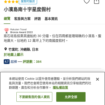
度假村飯店
小濱島南十字星度假村
總覽
客房與方案
評語
基本資訊
距石垣島搭乘高速船約 30 分鐘。位在四周都是珊瑚礁的小濱島，腹
地廣大，佔地約 12 萬坪上下的南國度假村。
竹富町, 沖繩縣, 日本
於地圖上顯示
超棒
評語數：
384
4.7
住宿設施
本網站使用 Cookie 以提升使用者體驗，並分析我們網站的效
公共浴室
餐廳
能與流量。我們也會將您使用本站的相關資訊分享給我們的社
休息室
酒吧
群媒體、廣告和分析合作夥伴。
隱私權政策
不要銷售我的個人資訊
允許全部
找客房
首頁
日本
沖繩縣
竹富町
小濱島南十字星度假村