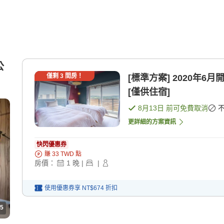
公
僅剩
3
間房！
[標準方案] 2020年6月
[僅供住宿]
8月13日
前可免費取消
更詳細的方案資訊
快閃優惠券
賺
33
TWD
點
房價：
1
晚
|
|
使用優惠券享
NT$674
折扣
5