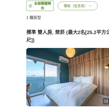
全部篩選條
價格（低至高）
件
1 種房型
標準 雙人房, 禁菸 (最大2名[25.2平方
尺])