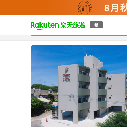
t
新
總覽
客房與方案
評語
設施
o
p
P
a
g
e
_
s
e
a
r
c
h