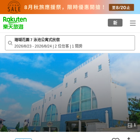
to
top
page
新
珊瑚花園 7 泳池公寓式民宿
2026/8/23
-
2026/8/24
|
2 位住客
|
1 間房
1