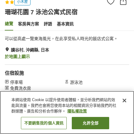
小木屋
珊瑚花園 7 泳池公寓式民宿
總覽
客房與方案
評語
基本資訊
可以從高處一覽東海風光，在此享受私人時光的飯店式公寓。
讀谷村, 沖繩縣, 日本
於地圖上顯示
住宿設施
停車場
游泳池
免費洗衣房
本網站使用 Cookie 以提升使用者體驗，並分析我們網站的效
首頁
日本
沖繩縣
讀谷村
珊瑚花園 7 泳池公寓式民宿
能與流量。我們也會將您使用本站的相關資訊分享給我們的社
群媒體、廣告和分析合作夥伴。
隱私權政策
不要銷售我的個人資訊
允許全部
找客房