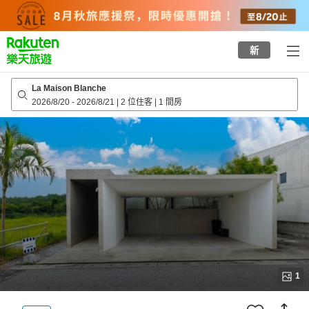
to
top
page
新
La Maison Blanche
2026/8/20
-
2026/8/21
|
2 位住客
|
1 間房
1