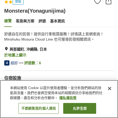
旅館
Monstera(Yonagunijima)
總覽
客房與方案
評語
基本資訊
舒適自在的民宿！提供自行車租賃服務！詳情請上官網查詢！
Minshuku Mosura Cloud Line 也可搜尋民宿相關資訊。
與那國町, 沖繩縣, 日本
於地圖上顯示
超好
評語數：
6
4
住宿設施
停車場
多功能室
本網站使用 Cookie 以提升使用者體驗，並分析我們網站的效
共用廚房
接送服務
能與流量。我們也會將您使用本站的相關資訊分享給我們的社
群媒體、廣告和分析合作夥伴。
隱私權政策
首頁
日本
沖繩縣
與那國町
與那國島 Mosura 民宿
不要銷售我的個人資訊
允許全部
找客房