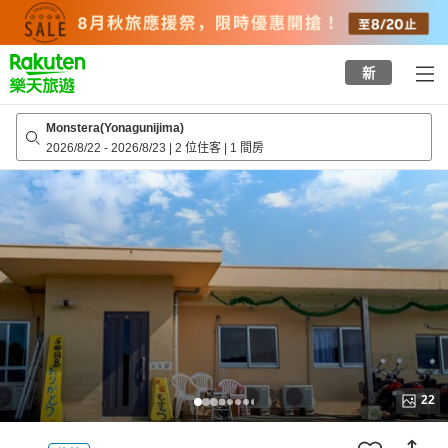
to
top
page
新
Monstera(Yonagunijima)
2026/8/22
-
2026/8/23
|
2 位住客
|
1 間房
22