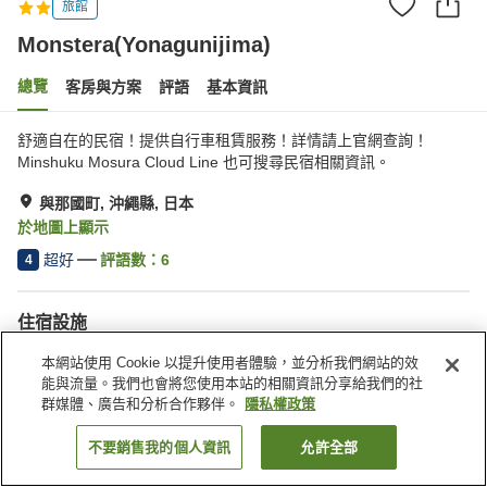
旅館
Monstera(Yonagunijima)
總覽
客房與方案
評語
基本資訊
舒適自在的民宿！提供自行車租賃服務！詳情請上官網查詢！
Minshuku Mosura Cloud Line 也可搜尋民宿相關資訊。
與那國町, 沖繩縣, 日本
於地圖上顯示
超好
評語數：
6
4
住宿設施
停車場
多功能室
本網站使用 Cookie 以提升使用者體驗，並分析我們網站的效
共用廚房
接送服務
能與流量。我們也會將您使用本站的相關資訊分享給我們的社
群媒體、廣告和分析合作夥伴。
隱私權政策
首頁
日本
沖繩縣
與那國町
與那國島 Mosura 民宿
不要銷售我的個人資訊
允許全部
找客房