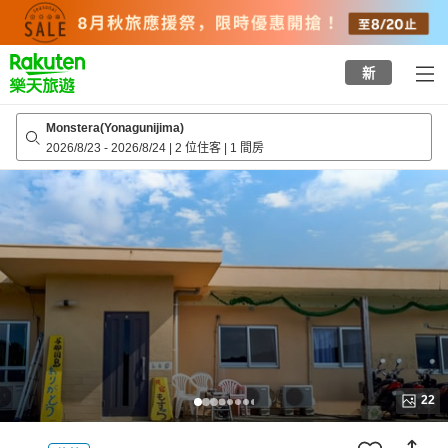
to
top
page
新
Monstera(Yonagunijima)
2026/8/23
-
2026/8/24
|
2 位住客
|
1 間房
22