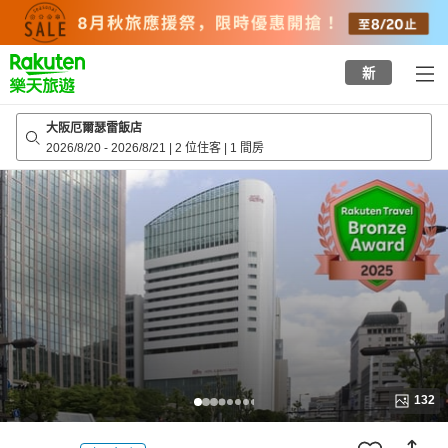
to
top
page
新
大阪厄爾瑟雷飯店
2026/8/20
-
2026/8/21
|
2 位住客
|
1 間房
132