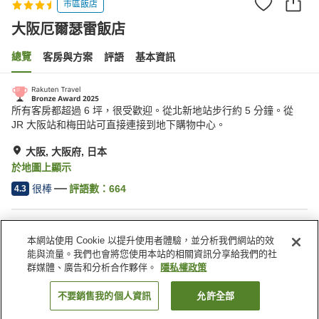
市區飯店
大阪厄爾瑟雷飯店
總覽
客房與方案
評語
基本資訊
所有客房都超過 6 坪，很受歡迎。從北新地站步行約 5 分鐘。從
JR 大阪站和梅田站可直接連接到地下購物中心。
大阪, 大阪府, 日本
於地圖上顯示
很棒
評語數：
664
4.3
住宿設施
本網站使用 Cookie 以提升使用者體驗，並分析我們網站的效
無線網路
停車場
能與流量。我們也會將您使用本站的相關資訊分享給我們的社
咖啡廳
全館禁菸
群媒體、廣告和分析合作夥伴。
隱私權政策
不要銷售我的個人資訊
允許全部
找客房
首頁
日本
大阪府
大阪
大阪厄爾瑟雷飯店