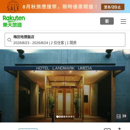
to
top
page
新
梅田地標飯店
2026/8/23
-
2026/8/24
|
2 位住客
|
1 間房
39