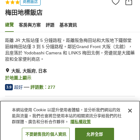
商務飯店
梅田地標飯店
總覽
客房與方案
評語
基本資訊
距離 JR 大阪站僅 5 分鐘路程，距離阪急梅田站和大阪地下鐵御堂
筋線梅田站僅 3 到 5 分鐘路程。鄰近Grand Front 大阪（北館），
且座落於 Yodobashi Camera 和 LINKS 梅田北側，旁邊就是大國藥
妝和全家便利商店。
大阪, 大阪府, 日本
於地圖上顯示
超好
評語數：
277
3.9
住宿設施
本網站使用 Cookie 以提升使用者體驗，並分析我們網站的效
無線網路
距離車站約步行 5 分鐘內
能與流量。我們也會將您使用本站的相關資訊分享給我們的社
自動販賣機
共用微波爐
群媒體、廣告和分析合作夥伴。
隱私權政策
不要銷售我的個人資訊
允許全部
找客房
首頁
日本
大阪府
大阪
梅田地標飯店