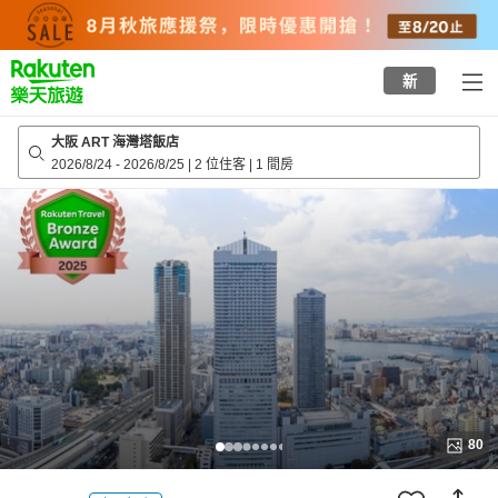
to
top
page
新
大阪 ART 海灣塔飯店
2026/8/24
-
2026/8/25
|
2 位住客
|
1 間房
80