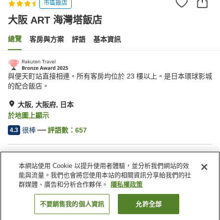
市區飯店
大阪 ART 海灣塔飯店
總覽
客房與方案
評語
基本資訊
與便天町站直接相連。所有客房均位於 23 樓以上。是日本環球影城
的配合飯店。
大阪, 大阪府, 日本
於地圖上顯示
很棒
評語數：
657
4.3
住宿設施
本網站使用 Cookie 以提升使用者體驗，並分析我們網站的效
無線網路
Spa／美容沙龍
能與流量。我們也會將您使用本站的相關資訊分享給我們的社
餐廳
休息室
群媒體、廣告和分析合作夥伴。
隱私權政策
不要銷售我的個人資訊
允許全部
找客房
首頁
日本
大阪府
大阪
大阪 ART 海灣塔飯店