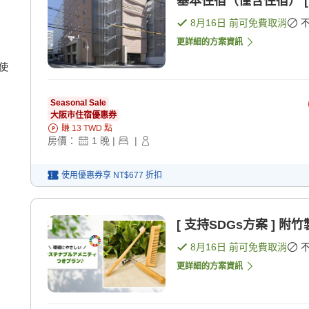
基本住宿（僅含住宿） [
8月16日
前可免費取消
更詳細的方案資訊
使
Seasonal Sale
大阪市住宿優惠券
賺
13
TWD
點
房價：
1
晚
|
|
使用優惠券享
NT$677
折扣
[ 支持SDGs方案 ] 
8月16日
前可免費取消
更詳細的方案資訊