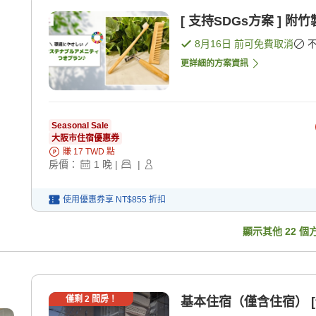
[ 支持SDGs方案 ] 
8月16日
前可免費取消
更詳細的方案資訊
Seasonal Sale
大阪市住宿優惠券
賺
17
TWD
點
房價：
1
晚
|
|
使用優惠券享
NT$855
折扣
顯示其他
22
個
僅剩
2
間房！
基本住宿（僅含住宿） [