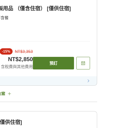
附竹製用品 （僅含住宿） [僅供住宿]
不含餐
NT$3,353
-
15
%
NT$2,850
預訂
含稅費與其他費用
方案
僅供住宿]