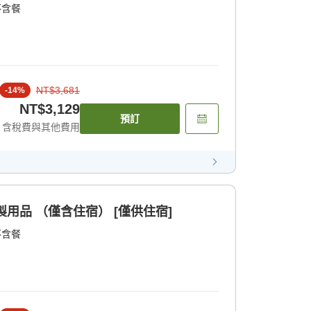
不含餐
NT$3,681
-
14
%
NT$3,129
預訂
含稅費與其他費用
附竹製用品 （僅含住宿） [僅供住宿]
不含餐