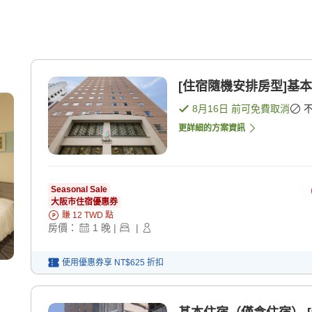
[住宿隨機安排房型]基本
8月16日
前可免費取消
更詳細的方案資訊
Seasonal Sale
大阪市住宿優惠券
賺
12
TWD
點
房價：
1
晚
|
|
使用優惠券享
NT$625
折扣