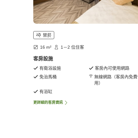
禁菸
16 m²
1－2 位住客
客房設施
有衛浴設施
客房內可使用網路
免治馬桶
無線網路（客房內免費
用）
有浴缸
更詳細的客房資訊