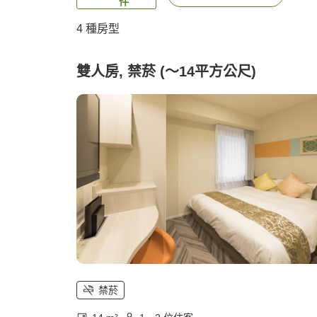
件
4
種房型
雙人房, 禁菸 (～14平方公尺)
禁菸