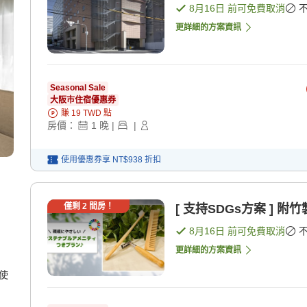
8月16日
前可免費取消
更詳細的方案資訊
Seasonal Sale
大阪市住宿優惠券
賺
19
TWD
點
房價：
1
晚
|
|
使用優惠券享
NT$938
折扣
僅剩
2
間房！
[ 支持SDGs方案 ] 
8月16日
前可免費取消
更詳細的方案資訊
使