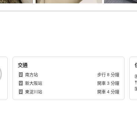
交通
南方站
步行
8
分鐘
新大阪站
開車
3
分鐘
東淀川站
開車
4
分鐘