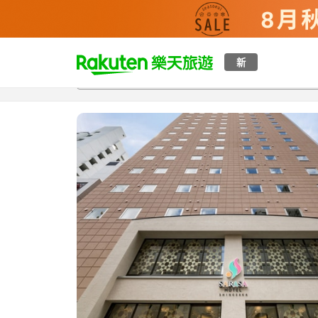
t
新
總覽
客房與方案
評語
特點
設施
o
p
P
a
g
e
_
s
e
a
r
c
h