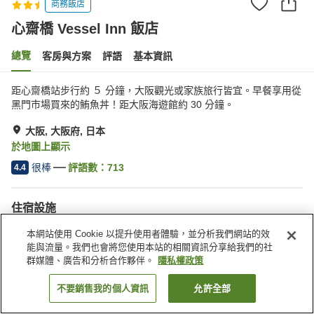
商務飯店
心齋橋 Vessel Inn 飯店
總覽
客房與方案
評語
基本資訊
距心齋橋站步行約 ５ 分鐘，大阪觀光或家族旅行皆宜。早餐享用從
黑門市場買來的鮪魚丼！距大阪海遊館約 30 分鐘。
大阪, 大阪府, 日本
於地圖上顯示
很棒
評語數：
713
4.4
住宿設施
無線網路
指定吸菸區
本網站使用 Cookie 以提升使用者體驗，並分析我們網站的效
自動販賣機
飲水機
能與流量。我們也會將您使用本站的相關資訊分享給我們的社
群媒體、廣告和分析合作夥伴。
隱私權政策
首頁
日本
大阪府
大阪
心齋橋 Vessel Inn 飯店
不要銷售我的個人資訊
允許全部
找客房