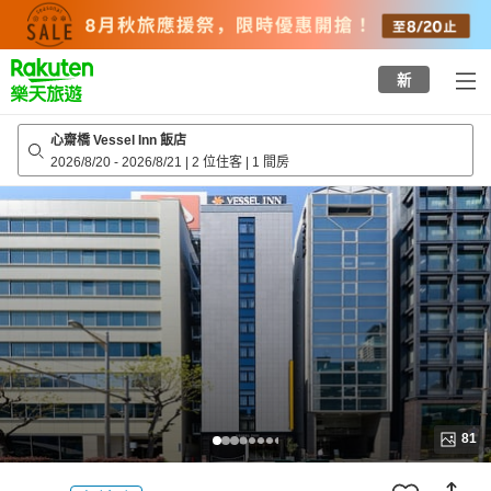
to
top
page
新
心齋橋 Vessel Inn 飯店
2026/8/20
-
2026/8/21
|
2 位住客
|
1 間房
81