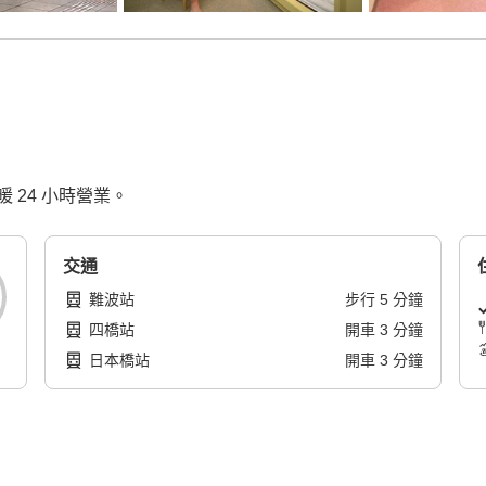
24 小時營業。
交通
難波站
步行
5
分鐘
四橋站
開車
3
分鐘
日本橋站
開車
3
分鐘