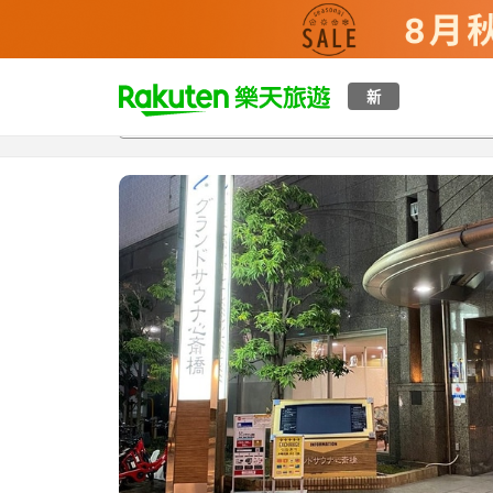
t
新
總覽
客房與方案
評語
設施
o
p
P
a
g
e
_
s
e
a
r
c
h