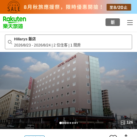
to
top
page
新
Hillarys 飯店
2026/8/23
-
2026/8/24
|
2 位住客
|
1 間房
126