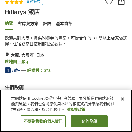
商務飯店
Hillarys 飯店
總覽
客房與方案
評語
基本資訊
歡迎來到大阪。提供附餐券的專案，可從合作的 30 間以上店家做選
擇。住宿或當日使用都很受歡迎。
大阪, 大阪府, 日本
於地圖上顯示
超好
評語數：
572
4
住宿設施
停車場
Spa／美容沙龍
本網站使用 Cookie 以提升使用者體驗，並分析我們網站的效
餐廳
咖啡廳
能與流量。我們也會將您使用本站的相關資訊分享給我們的社
群媒體、廣告和分析合作夥伴。
隱私權政策
首頁
日本
大阪府
大阪
Hillarys 飯店
不要銷售我的個人資訊
允許全部
找客房