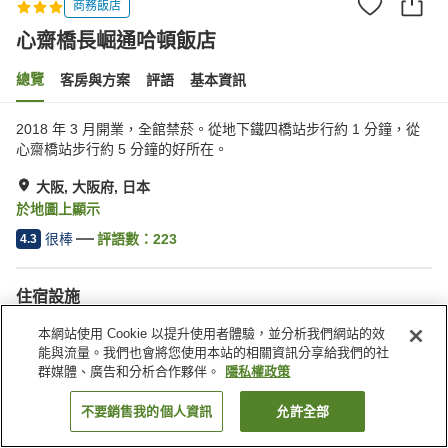
商務飯店
心齋橋長崛通哈頓飯店
總覽
客房與方案
評語
基本資訊
2018 年 3 月開業，全館禁菸。從地下鐵四橋站步行約 1 分鐘，從
心齋橋站步行約 5 分鐘的好所在。
大阪, 大阪府, 日本
於地圖上顯示
很棒
評語數：
223
4.3
住宿設施
餐廳
自動販賣機
本網站使用 Cookie 以提升使用者體驗，並分析我們網站的效
能與流量。我們也會將您使用本站的相關資訊分享給我們的社
群媒體、廣告和分析合作夥伴。
隱私權政策
首頁
日本
大阪府
大阪
心齋橋長崛通哈頓飯店
不要銷售我的個人資訊
允許全部
找客房