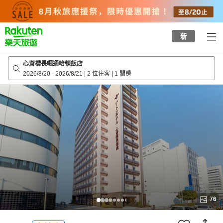
to
top
page
新
心齋橋長崛通哈頓飯店
2026/8/20
-
2026/8/21
|
2 位住客
|
1 間房
76