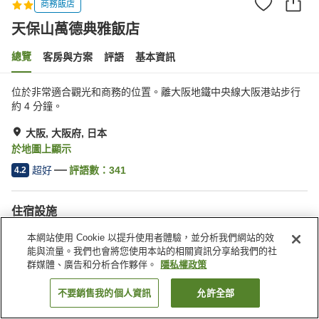
商務飯店
天保山萬德典雅飯店
總覽
客房與方案
評語
基本資訊
位於非常適合觀光和商務的位置。離大阪地鐵中央線大阪港站步行
約 4 分鐘。
大阪, 大阪府, 日本
於地圖上顯示
超好
評語數：
341
4.2
住宿設施
停車場
自動販賣機
本網站使用 Cookie 以提升使用者體驗，並分析我們網站的效
烘焙坊
付費洗衣房
能與流量。我們也會將您使用本站的相關資訊分享給我們的社
群媒體、廣告和分析合作夥伴。
隱私權政策
首頁
日本
大阪府
大阪
天保山萬德典雅飯店
不要銷售我的個人資訊
允許全部
找客房