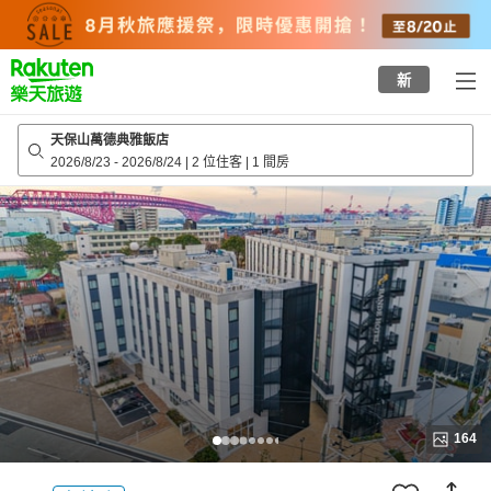
to
top
page
新
天保山萬德典雅飯店
2026/8/23
-
2026/8/24
|
2 位住客
|
1 間房
164