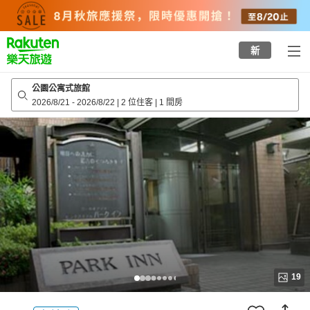
to
top
page
新
公園公寓式旅館
2026/8/21
-
2026/8/22
|
2 位住客
|
1 間房
19