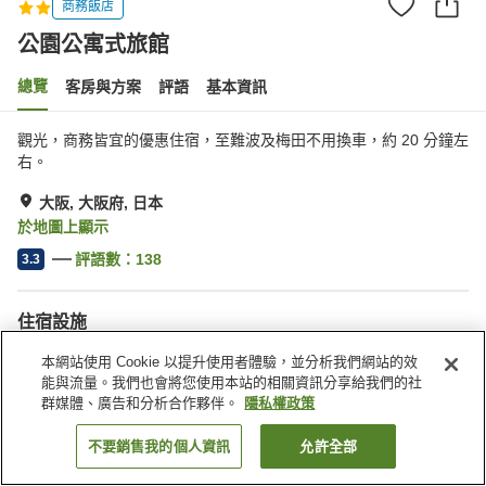
商務飯店
公園公寓式旅館
總覽
客房與方案
評語
基本資訊
觀光，商務皆宜的優惠住宿，至難波及梅田不用換車，約 20 分鐘左
右。
大阪, 大阪府, 日本
於地圖上顯示
評語數：
138
3.3
住宿設施
自動販賣機
公共澡堂
本網站使用 Cookie 以提升使用者體驗，並分析我們網站的效
能與流量。我們也會將您使用本站的相關資訊分享給我們的社
群媒體、廣告和分析合作夥伴。
隱私權政策
首頁
日本
大阪府
大阪
公園公寓式旅館
不要銷售我的個人資訊
允許全部
找客房