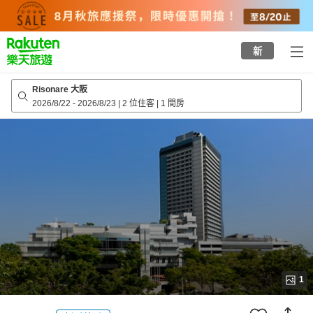
to
top
page
新
Risonare 大阪
2026/8/22
-
2026/8/23
|
2 位住客
|
1 間房
1