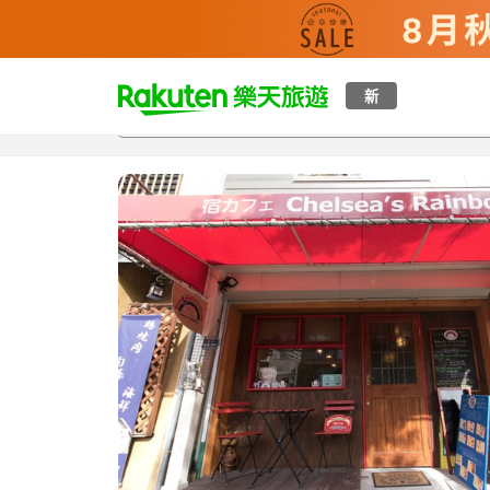
t
新
總覽
客房與方案
評語
設施
o
p
P
a
g
e
_
s
e
a
r
c
h