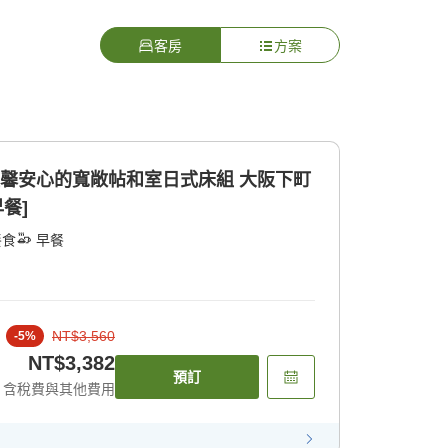
客房
方案
溫馨安心的寬敞帖和室日式床組 大阪下町
餐]
餐食
早餐
NT$3,560
-
5
%
NT$3,382
預訂
含稅費與其他費用