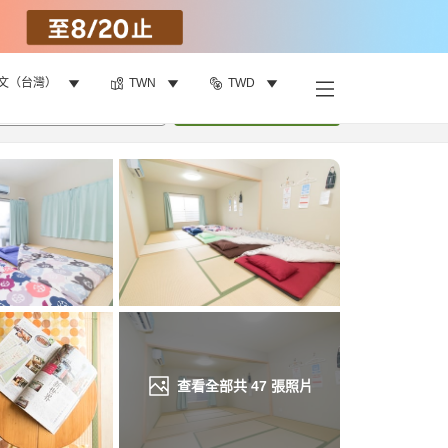
文（台灣）
TWN
TWD
找客房
•
1
間房
重新搜尋
查看全部共
47
張照片