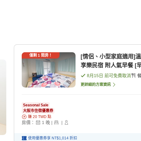
僅剩
1
間房！
[情侶、小型家庭適用]
享樂民宿 附人氣早餐 [早
8月15日
前可免費取消
更詳細的方案資訊
Seasonal Sale
大阪市住宿優惠券
賺
20
TWD
點
房價：
1
晚
|
|
使用優惠券享
NT$1,014
折扣