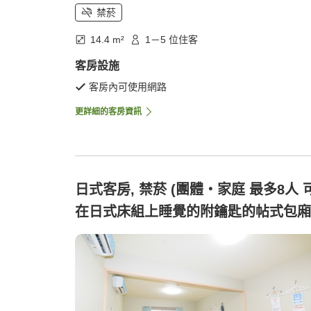
禁菸
14.4 m²
1－5 位住客
客房設施
客房內可使用網路
更詳細的客房資訊
日式客房, 禁菸 (團體・家庭 最多8人 
在日式床組上睡覺的附鑰匙的帖式包廂