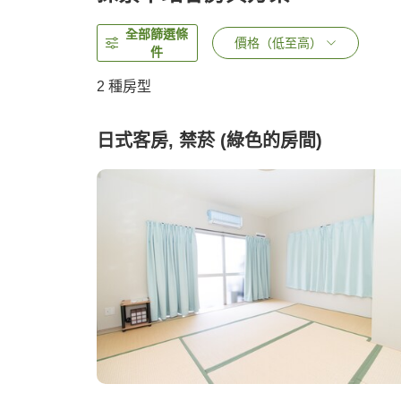
全部篩選條
價格（低至高）
件
2
種房型
日式客房, 禁菸 (綠色的房間)