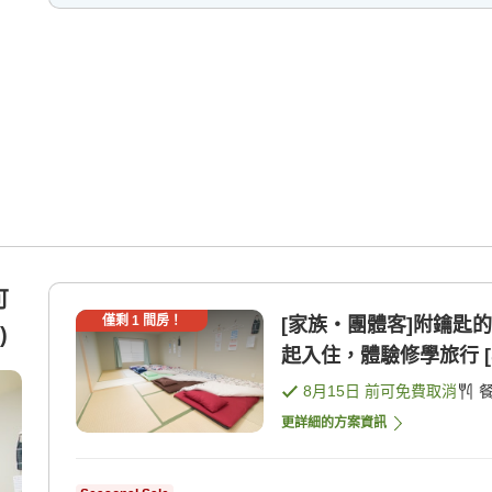
可
僅剩
1
間房！
[家族・團體客]附鑰匙
)
起入住，體驗修學旅行 [
8月15日
前可免費取消
更詳細的方案資訊