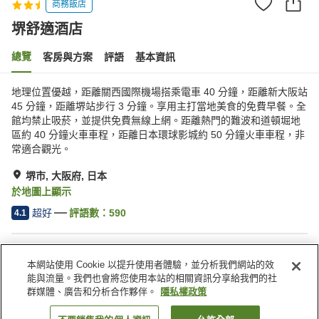
商務飯店
堺舒適酒店
總覽
客房與方案
評語
基本資訊
地理位置優越，距離關西國際機場搭乘電車 40 分鐘，距離新大阪站
45 分鐘，距離堺站步行 3 分鐘。享用主打當地美食的免費早餐。全
館均禁止吸菸，並提供免費無線上網。距離熱門的難波和道頓堀地
區約 40 分鐘火車車程，距離日本環球影城約 50 分鐘火車車程，非
常適合觀光。
堺市, 大阪府, 日本
於地圖上顯示
超好
評語數：
590
4.1
住宿設施
本網站使用 Cookie 以提升使用者體驗，並分析我們網站的效
宅配服務
乾洗服務
能與流量。我們也會將您使用本站的相關資訊分享給我們的社
喚醒服務
自動販賣機
群媒體、廣告和分析合作夥伴。
隱私權政策