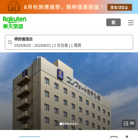
to
top
page
新
堺舒適酒店
2026/8/20
-
2026/8/21
|
2 位住客
|
1 間房
36