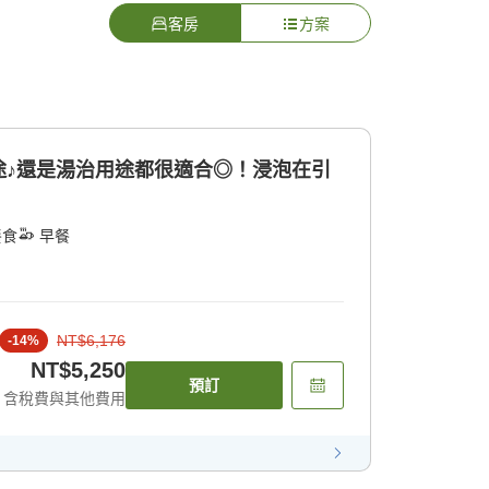
客房
方案
途♪還是湯治用途都很適合◎！浸泡在引
餐食
早餐
NT$6,176
-
14
%
NT$5,250
預訂
含稅費與其他費用