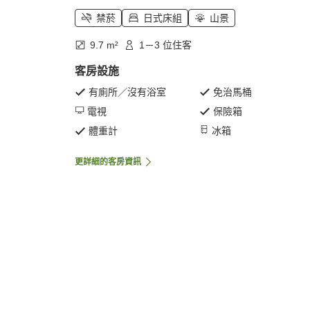
禁菸
日式床組
山景
9.7 m²
1－3 位住客
客房設施
有廁所／沒有浴室
免治馬桶
電視
保險箱
體重計
冰箱
更詳細的客房資訊