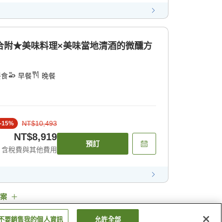
合附★美味料理×美味當地清酒的微醺方
餐食
早餐
晚餐
NT$10,493
-
15
%
NT$8,919
預訂
含稅費與其他費用
案
不要銷售我的個人資訊
允許全部