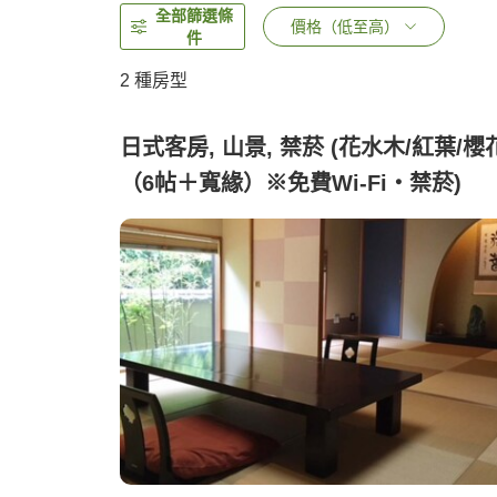
全部篩選條
價格（低至高）
件
2
種房型
日式客房, 山景, 禁菸 (花水木/紅葉/櫻
（6帖＋寬緣）※免費Wi-Fi・禁菸)