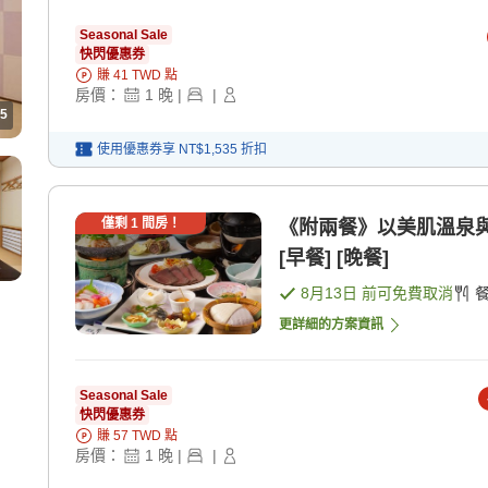
Seasonal Sale
快閃優惠券
賺
41
TWD
點
房價：
1
晚
|
|
5
使用優惠券享
NT$1,535
折扣
僅剩
1
間房！
《附兩餐》以美肌溫泉
[早餐] [晚餐]
8月13日
前可免費取消
更詳細的方案資訊
Seasonal Sale
快閃優惠券
賺
57
TWD
點
房價：
1
晚
|
|