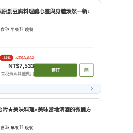
與原創豆腐料理讓心靈與身體煥然一新♪
餐食
早餐
晚餐
NT$8,862
-
14
%
NT$7,533
預訂
含稅費與其他費用
合附★美味料理×美味當地清酒的微醺方
餐食
早餐
晚餐