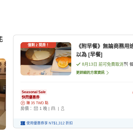
花
僅剩
2
間房！
《附早餐》無論商務用
以為 [早餐]
8月13日
前可免費取消
更詳細的方案資訊
Seasonal Sale
快閃優惠券
賺
35
TWD
點
房價：
1
晚
|
|
使用優惠券享
NT$1,312
折扣