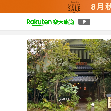
t
新
總覽
客房與方案
評語
設施
o
p
P
a
g
e
_
s
e
a
r
c
h