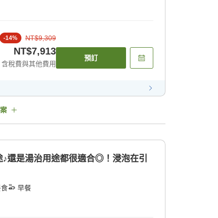
NT$9,309
-
14
%
NT$7,913
預訂
含稅費與其他費用
案
途♪還是湯治用途都很適合◎！浸泡在引
餐食
早餐