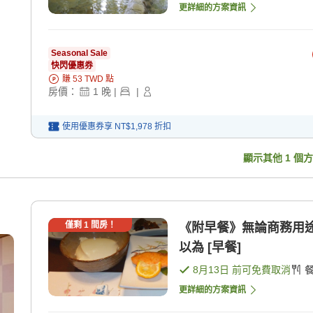
更詳細的方案資訊
Seasonal Sale
快閃優惠券
賺
53
TWD
點
房價：
1
晚
|
|
使用優惠券享
NT$1,978
折扣
顯示其他
1
個方
僅剩
1
間房！
《附早餐》無論商務用
以為 [早餐]
8月13日
前可免費取消
更詳細的方案資訊