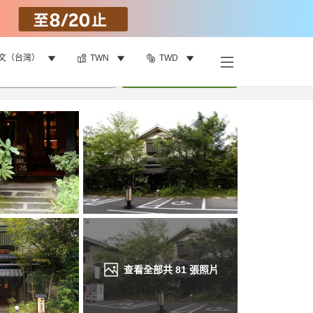
文（台灣）
TWN
TWD
找客房
•
1
間房
重新搜尋
查看全部共
81
張照片