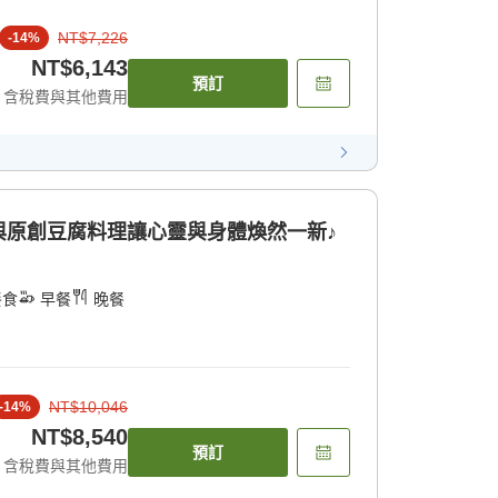
NT$7,226
-
14
%
NT$6,143
預訂
含稅費與其他費用
與原創豆腐料理讓心靈與身體煥然一新♪
餐食
早餐
晚餐
NT$10,046
-
14
%
NT$8,540
預訂
含稅費與其他費用