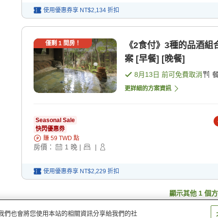
使用優惠券享
NT$2,134
折扣
僅剩
1
間房！
《2食付》3種的品酒組
案 [早餐] [晚餐]
8月13日
前可免費取消
更詳細的方案資訊
Seasonal Sale
快閃優惠券
賺
59
TWD
點
房價：
1
晚
|
|
使用優惠券享
NT$2,229
折扣
顯示其他
1
個方
量。我們也會將您使用本站的相關資訊分享給我們的社