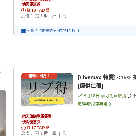
快閃優惠券
賺
18
TWD
點
房價：
1
晚
|
|
使用 2 張優惠券享
NT$518
折扣
2
僅剩
4
間房！
[Livemax 特賣] <1
[僅供住宿]
8月18日
前可免費取消
更詳細的方案資訊
樂天旅遊專屬優惠
快閃優惠券
賺
17
TWD
點
房價：
1
晚
|
|