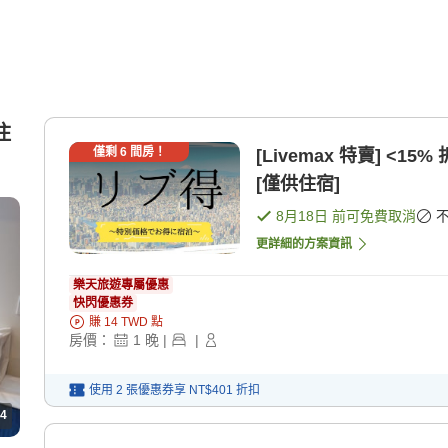
住
僅剩
6
間房！
[Livemax 特賣] <1
[僅供住宿]
8月18日
前可免費取消
更詳細的方案資訊
樂天旅遊專屬優惠
快閃優惠券
賺
14
TWD
點
房價：
1
晚
|
|
使用 2 張優惠券享
NT$401
折扣
4