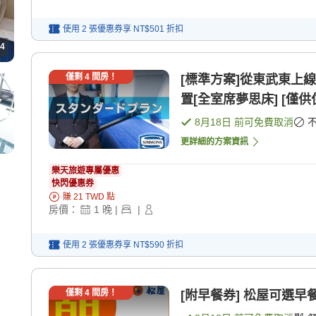
使用 2 張優惠券享
NT$501
折扣
4
僅剩
4
間房！
[標準方案]從東武東上
置[全室席夢思床] [僅供
8月18日
前可免費取消
更詳細的方案資訊
樂天旅遊專屬優惠
快閃優惠券
賺
21
TWD
點
房價：
1
晚
|
|
使用 2 張優惠券享
NT$590
折扣
僅剩
4
間房！
[附早餐券] 松屋可選早餐