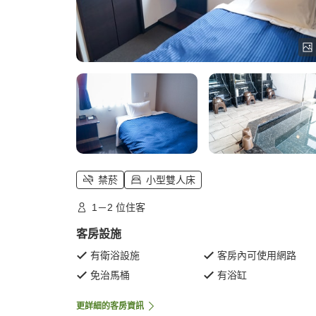
禁菸
小型雙人床
1－2 位住客
客房設施
有衛浴設施
客房內可使用網路
免治馬桶
有浴缸
更詳細的客房資訊