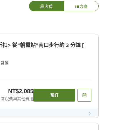
客房
方案
5% 折扣> 從“朝霞站”南口步行約 3 分鐘 [
不含餐
NT$2,085
預訂
含稅費與其他費用