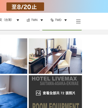
文（台灣）
TWN
TWD
找客房
•
1
間房
重新搜尋
查看全部共
72
張照片