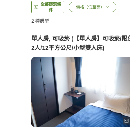
全部篩選條
價格（低至高）
件
2
種房型
單人房, 可吸菸 (【單人房】可吸菸/限
2人/12平方公尺/小型雙人床)