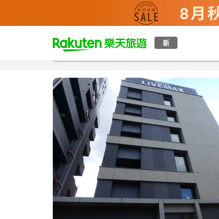
t
新
總覽
客房與方案
評語
特點
設施
o
p
P
a
g
e
_
s
e
a
r
c
h