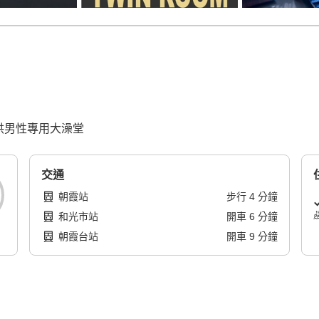
提供男性專用大澡堂
交通
朝霞站
步行
4
分鐘
和光市站
開車
6
分鐘
朝霞台站
開車
9
分鐘