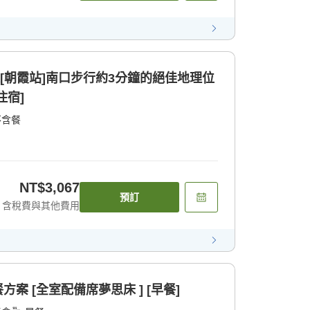
線[朝霞站]南口步行約3分鐘的絕佳地理位
住宿]
不含餐
NT$3,067
預訂
含稅費與其他費用
方案 [全室配備席夢思床 ] [早餐]