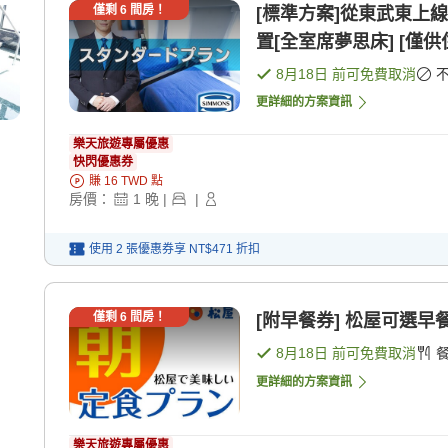
僅剩
6
間房！
[標準方案]從東武東上
置[全室席夢思床] [僅供
8月18日
前可免費取消
更詳細的方案資訊
樂天旅遊專屬優惠
快閃優惠券
賺
16
TWD
點
房價：
1
晚
|
|
使用 2 張優惠券享
NT$471
折扣
僅剩
6
間房！
[附早餐券] 松屋可選早餐
8月18日
前可免費取消
更詳細的方案資訊
樂天旅遊專屬優惠