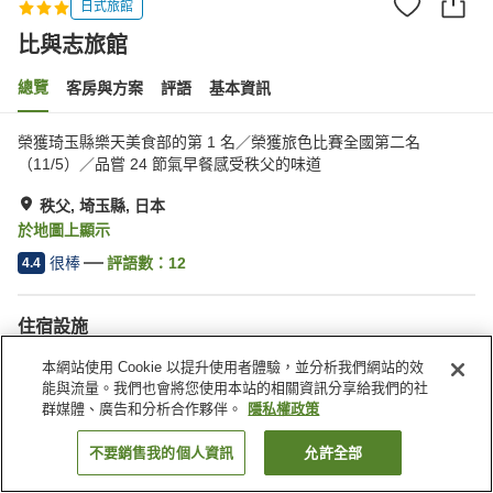
日式旅館
比與志旅館
總覽
客房與方案
評語
基本資訊
榮獲琦玉縣樂天美食部的第 1 名／榮獲旅色比賽全國第二名
（11/5）／品嘗 24 節氣早餐感受秩父的味道
秩父, 埼玉縣, 日本
於地圖上顯示
很棒
評語數：
12
4.4
住宿設施
停車場
自動販賣機
本網站使用 Cookie 以提升使用者體驗，並分析我們網站的效
公共澡堂
付費洗衣房
能與流量。我們也會將您使用本站的相關資訊分享給我們的社
群媒體、廣告和分析合作夥伴。
隱私權政策
首頁
日本
埼玉縣
秩父
比與志旅館
不要銷售我的個人資訊
允許全部
找客房