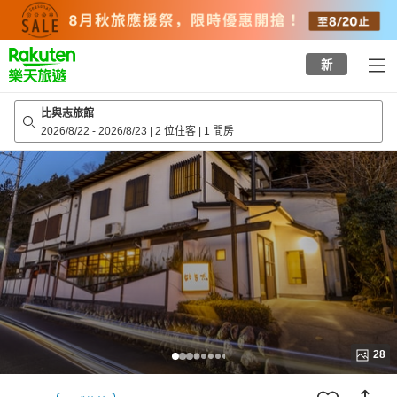
to
top
page
新
比與志旅館
2026/8/22
-
2026/8/23
|
2 位住客
|
1 間房
28