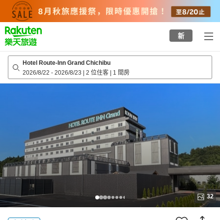
to
top
page
新
Hotel Route-Inn Grand Chichibu
2026/8/22
-
2026/8/23
|
2 位住客
|
1 間房
32