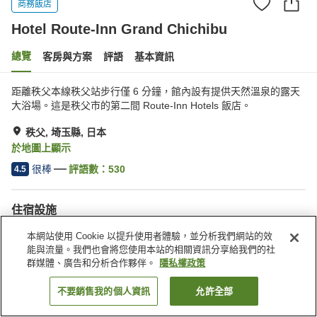
商務飯店
Hotel Route-Inn Grand Chichibu
總覽
客房與方案
評語
基本資訊
距離秩父本線秩父站步行僅 6 分鐘，館內設有提供天然溫泉的露天
大浴場。這是秩父市的第二間 Route-Inn Hotels 飯店。
秩父, 埼玉縣, 日本
於地圖上顯示
很棒
評語數：
530
4.5
住宿設施
停車場
三溫暖
本網站使用 Cookie 以提升使用者體驗，並分析我們網站的效
Spa／美容沙龍
餐廳
能與流量。我們也會將您使用本站的相關資訊分享給我們的社
群媒體、廣告和分析合作夥伴。
隱私權政策
首頁
日本
埼玉縣
秩父
Hotel Route-Inn Grand Chichibu
不要銷售我的個人資訊
允許全部
找客房