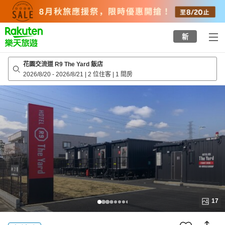
to
top
page
新
花園交流道 R9 The Yard 飯店
2026/8/20
-
2026/8/21
|
2 位住客
|
1 間房
17