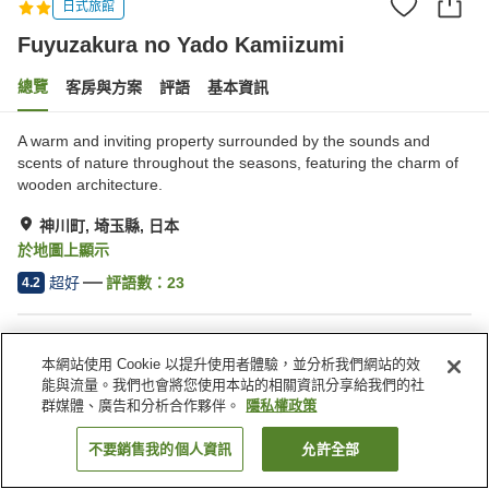
日式旅館
Fuyuzakura no Yado Kamiizumi
總覽
客房與方案
評語
基本資訊
A warm and inviting property surrounded by the sounds and
scents of nature throughout the seasons, featuring the charm of
wooden architecture.
神川町, 埼玉縣, 日本
於地圖上顯示
超好
評語數：
23
4.2
住宿設施
本網站使用 Cookie 以提升使用者體驗，並分析我們網站的效
停車場
自動販賣機
能與流量。我們也會將您使用本站的相關資訊分享給我們的社
商店
露天浴池（溫泉）
群媒體、廣告和分析合作夥伴。
隱私權政策
不要銷售我的個人資訊
允許全部
找客房
首頁
日本
埼玉縣
神川町
Fuyuzakura no Yado Kamiizumi