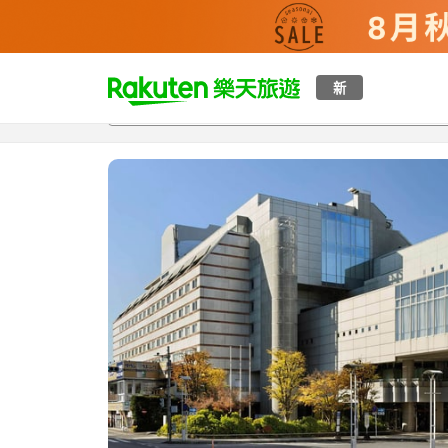
t
新
總覽
客房與方案
評語
特點
設施
o
p
P
a
g
e
_
s
e
a
r
c
h