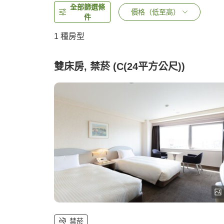
全部篩選條
價格（低至高）
件
1 種房型
雙床房, 禁菸 (C(24平方公尺))
禁菸