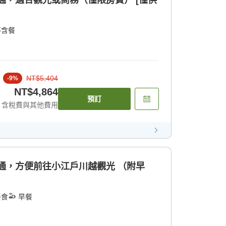
直通，適合觀光或商務（僅限房費） [僅供
不含餐
NT$5,404
-
9
%
NT$4,864
預訂
含稅費與其他費用
直通，方便前往小江戶川越觀光 （附早
餐食
早餐