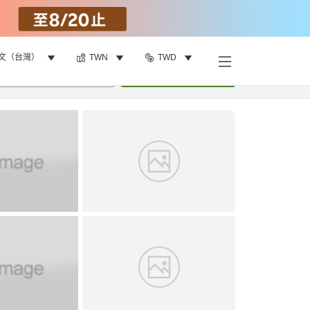
文（台灣）
TWN
TWD
找客房
•
1
間房
重新搜尋