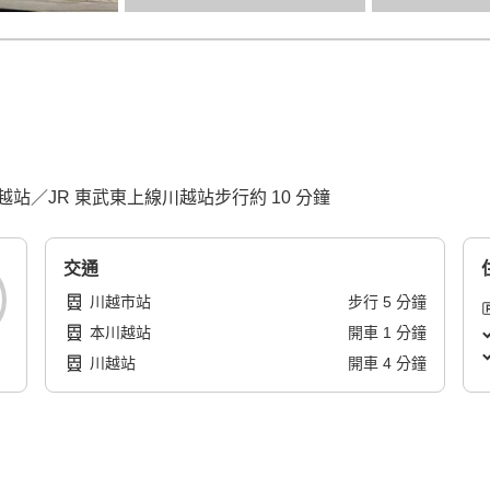
／JR 東武東上線川越站步行約 10 分鐘
交通
川越市站
步行
5
分鐘
本川越站
開車
1
分鐘
川越站
開車
4
分鐘