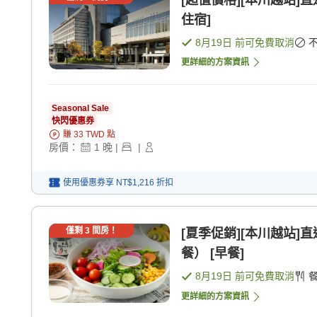
[超值價格][本川越站]
住宿]
8月19日
前可免費取消
更詳細的方案資訊
Seasonal Sale
快閃優惠券
賺
33
TWD
點
房價：
1
晚
|
|
使用優惠券享
NT$1,216
折扣
僅剩
3
間房！
[夏季促銷][本川越站]
餐） [早餐]
8月19日
前可免費取消
更詳細的方案資訊