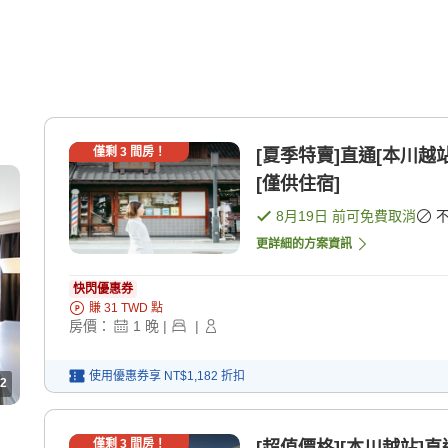
僅剩
3
間房！
[夏季特賣]直通[本川
[僅供住宿]
8月19日
前可免費取消
更詳細的方案資訊
快閃優惠券
賺
31
TWD
點
房價：
1
晚
|
|
使用優惠券享
NT$1,182
折扣
2
僅剩
3
間房！