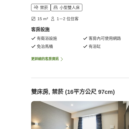
禁菸
小型雙人床
15 m²
1－2 位住客
客房設施
有衛浴設施
客房內可使用網路
免治馬桶
有浴缸
更詳細的客房資訊
雙床房, 禁菸 (16平方公尺 97cm)