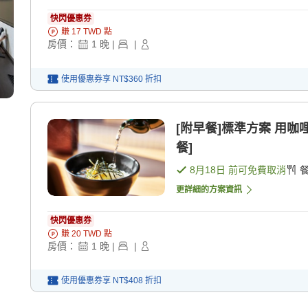
快閃優惠券
賺
17
TWD
點
房價：
1
晚
|
|
使用優惠券享
NT$360
折扣
[附早餐]標準方案 用咖哩
餐]
8月18日
前可免費取消
更詳細的方案資訊
快閃優惠券
賺
20
TWD
點
房價：
1
晚
|
|
使用優惠券享
NT$408
折扣