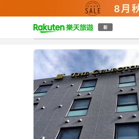
t
新
總覽
客房與方案
評語
特點
設施
o
p
P
a
g
e
_
s
e
a
r
c
h