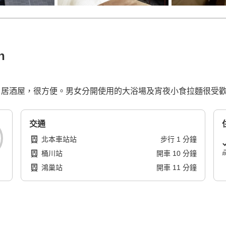
n
商店、居酒屋，很方便。男女分開使用的大浴場及宵夜小食拉麵很受
交通
北本車站站
步行
1
分鐘
桶川站
開車
10
分鐘
鴻巢站
開車
11
分鐘