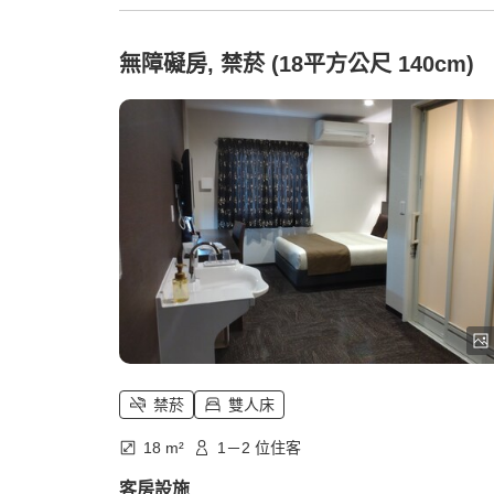
無障礙房, 禁菸 (18平方公尺 140cm)
禁菸
雙人床
18 m²
1－2 位住客
客房設施