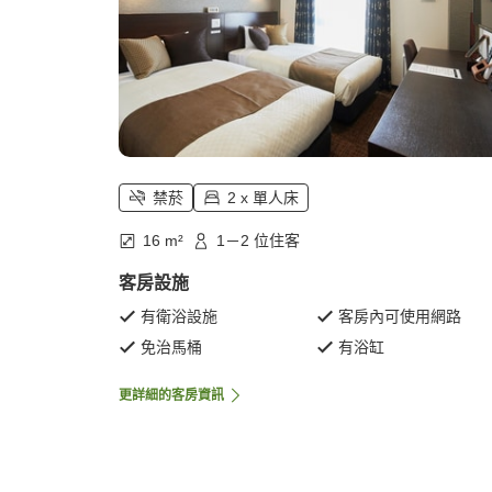
禁菸
2 x 單人床
16 m²
1－2 位住客
客房設施
有衛浴設施
客房內可使用網路
免治馬桶
有浴缸
更詳細的客房資訊