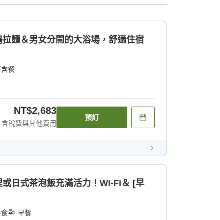
夜鳴拉麵＆男女分開的大浴場，舒適住宿
不含餐
NT$2,683
預訂
含稅費與其他費用
或日式茶泡飯充滿活力！Wi-Fi＆ [早
餐食
早餐