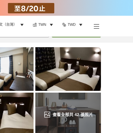
文（台灣）
TWN
TWD
找客房
•
1
間房
重新搜尋
查看全部共
42
張照片