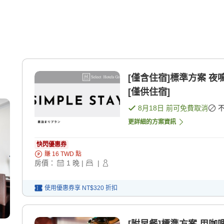
[僅含住宿]標準方案 
[僅供住宿]
8月18日
前可免費取消
更詳細的方案資訊
快閃優惠券
賺
16
TWD
點
房價：
1
晚
|
|
使用優惠券享
NT$320
折扣