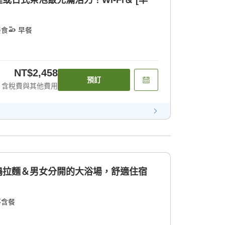
或日式茶泡飯充滿活力！Wi-Fi＆ [早
餐食
早餐
NT$2,458
預訂
含稅費與其他費用
夜鳴拉麵＆男女分開的大浴場，舒適住宿
不含餐