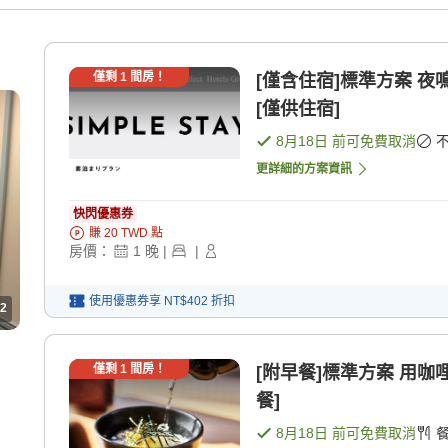
僅剩
1
間房！
[僅含住宿]標準方案 
[僅供住宿]
8月18日
前可免費取消
更詳細的方案資訊
快閃優惠券
賺
20
TWD
點
房價：
1
晚
|
|
使用優惠券享
NT$402
折扣
2
僅剩
1
間房！
[附早餐]標準方案 用咖哩
餐]
8月18日
前可免費取消