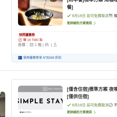
[附早餐]標準方案 用咖哩
餐]
8月18日
前可免費取消
更詳細的方案資訊
快閃優惠券
賺
18
TWD
點
房價：
1
晚
|
|
使用優惠券享
NT$368
折扣
[僅含住宿]標準方案 
[僅供住宿]
8月18日
前可免費取消
更詳細的方案資訊