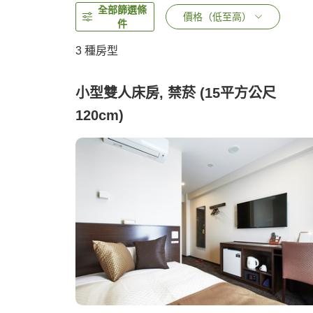
全部篩選條
價格（低至高）
件
3
種房型
小型雙人床房, 禁菸 (15平方公尺
120cm)