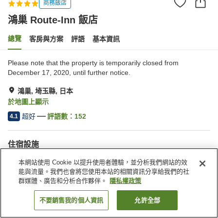
商務飯店
鴻巢 Route-Inn 飯店
總覽
客房與方案
評語
基本資訊
Please note that the property is temporarily closed from
December 17, 2020, until further notice.
鴻巢, 埼玉縣, 日本
於地圖上顯示
超好
評語數：
152
4.1
住宿設施
停車場
Spa／美容沙龍
本網站使用 Cookie 以提升使用者體驗，並分析我們網站的效
餐廳
自動販賣機
能與流量。我們也會將您使用本站的相關資訊分享給我們的社
群媒體、廣告和分析合作夥伴。
隱私權政策
首頁
日本
埼玉縣
鴻巢
鴻巢 Route-Inn 飯店
不要銷售我的個人資訊
允許全部
找客房