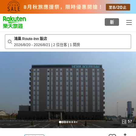
to
top
page
新
鴻巢 Route-Inn 飯店
2026/8/20
-
2026/8/21
|
2 位住客
|
1 間房
57