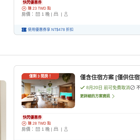
快閃優惠券
賺
23
TWD
點
房價：
1
晚
|
|
使用優惠券享
NT$478
折扣
僅剩
3
間房！
僅含住宿方案 [僅供住宿
8月20日
前可免費取消
更詳細的方案資訊
快閃優惠券
賺
28
TWD
點
房價：
1
晚
|
|