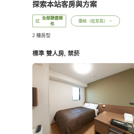
探索本站客房與方案
全部篩選條
價格（低至高）
件
2
種房型
標準 雙人房, 禁菸