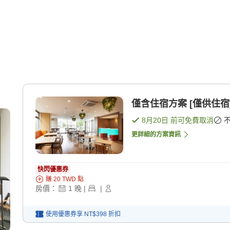
僅含住宿方案 [僅供住宿
8月20日
前可免費取消
更詳細的方案資訊
快閃優惠券
賺
20
TWD
點
房價：
1
晚
|
|
使用優惠券享
NT$398
折扣