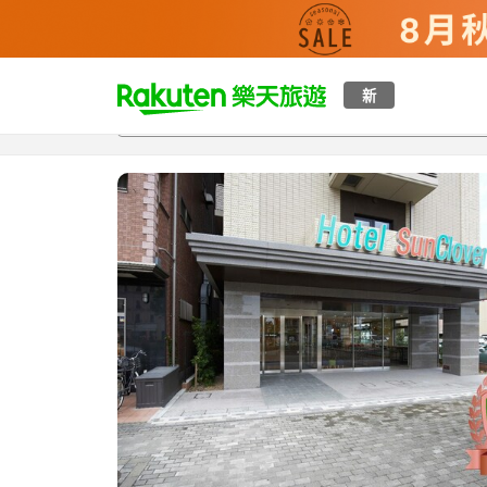
t
新
總覽
客房與方案
評語
特點
設施
o
p
P
a
g
e
_
s
e
a
r
c
h