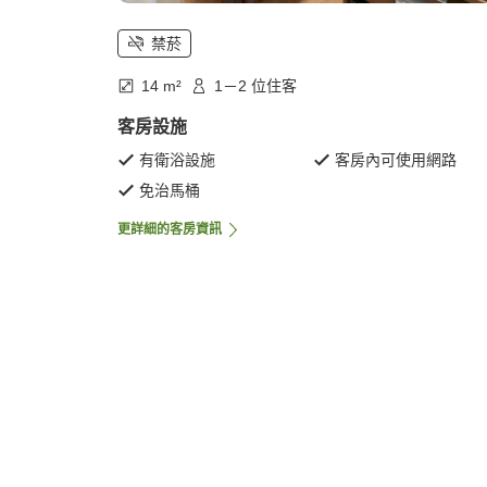
禁菸
14 m²
1－2 位住客
客房設施
有衛浴設施
客房內可使用網路
免治馬桶
更詳細的客房資訊