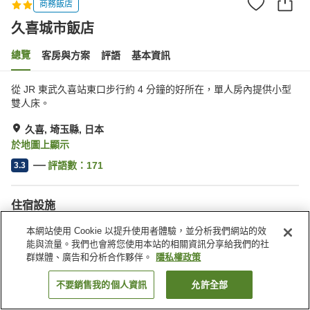
商務飯店
久喜城市飯店
總覽
客房與方案
評語
基本資訊
從 JR 東武久喜站東口步行約 4 分鐘的好所在，單人房內提供小型
雙人床。
久喜, 埼玉縣, 日本
於地圖上顯示
評語數：
171
3.3
住宿設施
停車場
自動販賣機
本網站使用 Cookie 以提升使用者體驗，並分析我們網站的效
能與流量。我們也會將您使用本站的相關資訊分享給我們的社
群媒體、廣告和分析合作夥伴。
隱私權政策
首頁
日本
埼玉縣
久喜
久喜城市飯店
不要銷售我的個人資訊
允許全部
找客房