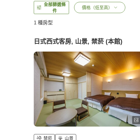
全部篩選條
價格（低至高）
件
1 種房型
日式西式客房, 山景, 禁菸 (本館)
禁菸
山景