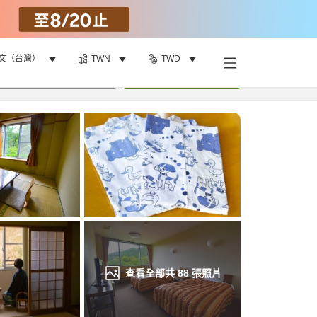
文（台灣）
TWN
TWD
找客房
•
1
間房
重新搜尋
查看全部共
88
張照片