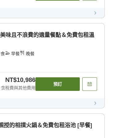
]美味且不浪費的適量餐點＆免費包租溫
餐食
早餐
晚餐
NT$10,986
預訂
含稅費與其他費用
]親授的相撲火鍋＆免費包租浴池 [早餐]