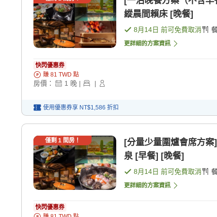
[一泊晚餐方案（不含早
縱晨間賴床 [晚餐]
8月14日
前可免費取消
更詳細的方案資訊
快閃優惠券
賺
81
TWD
點
房價：
1
晚
|
|
使用優惠券享
NT$1,586
折扣
僅剩
1
間房！
[分量少量圍爐會席方案
泉 [早餐] [晚餐]
8月14日
前可免費取消
更詳細的方案資訊
快閃優惠券
賺
81
TWD
點