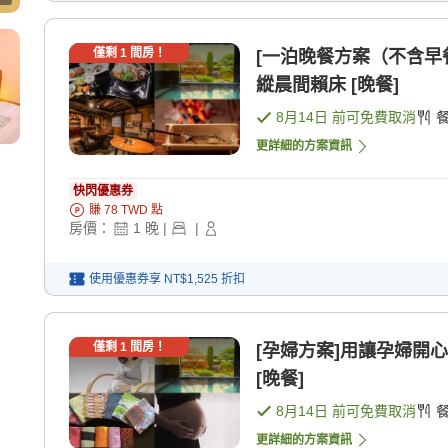
僅剩
1
間房！
[一泊晚餐方案（不含早
縱晨間賴床 [晚餐]
8月14日
前可免費取消
更詳細的方案資訊
快閃優惠券
賺
78
TWD
點
房價：
1
晚
|
|
使用優惠券享
NT$1,525
折扣
僅剩
1
間房！
[孕婦方案]用讓孕婦開
[晚餐]
8月14日
前可免費取消
更詳細的方案資訊