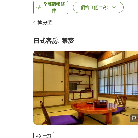
全部篩選條
價格（低至高）
件
4
種房型
日式客房, 禁菸
禁菸