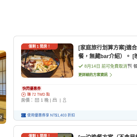
僅剩
1
間房！
[家庭旅行划算方案]適
餐，無藏bar介紹）。 [
8月14日
前可免費取消
更詳細的方案資訊
快閃優惠券
賺
72
TWD
點
房價：
1
晚
|
|
使用優惠券享
NT$1,403
折扣
2
僅剩
1
間房！