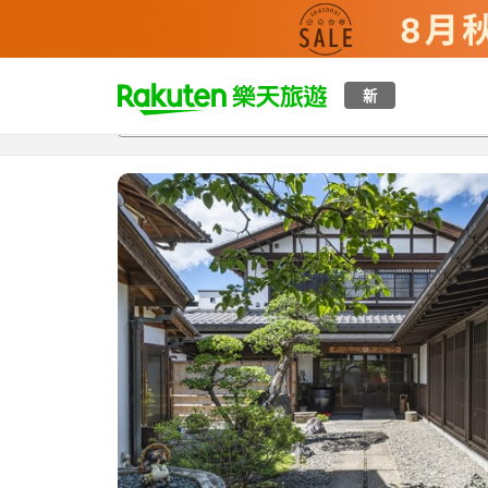
t
新
總覽
客房與方案
評語
設施
o
p
P
a
g
e
_
s
e
a
r
c
h