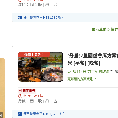
房價：
1
晚
|
|
使用優惠券享
NT$1,586
折扣
顯示其他
5
個方
僅剩
1
間房！
[分量少量圍爐會席方案
泉 [早餐] [晚餐]
8月14日
前可免費取消
更詳細的方案資訊
快閃優惠券
賺
78
TWD
點
房價：
1
晚
|
|
使用優惠券享
NT$1,525
折扣
4