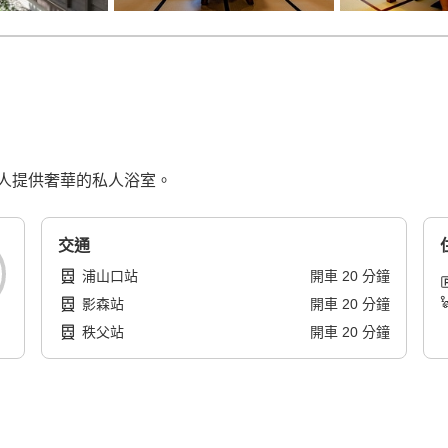
人提供奢華的私人浴室。
交通
浦山口站
開車
20
分鐘
影森站
開車
20
分鐘
秩父站
開車
20
分鐘