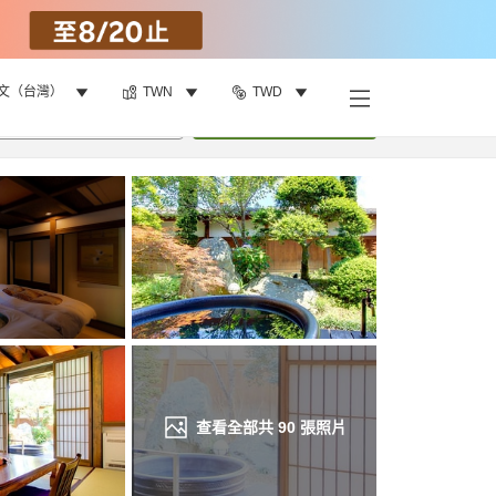
文（台灣）
TWN
TWD
找客房
•
1
間房
重新搜尋
查看全部共
90
張照片