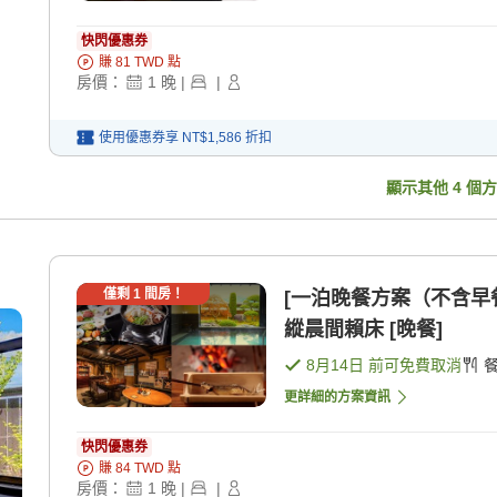
快閃優惠券
賺
81
TWD
點
房價：
1
晚
|
|
使用優惠券享
NT$1,586
折扣
顯示其他
4
個方
僅剩
1
間房！
[一泊晚餐方案（不含早
縱晨間賴床 [晚餐]
8月14日
前可免費取消
更詳細的方案資訊
快閃優惠券
賺
84
TWD
點
房價：
1
晚
|
|