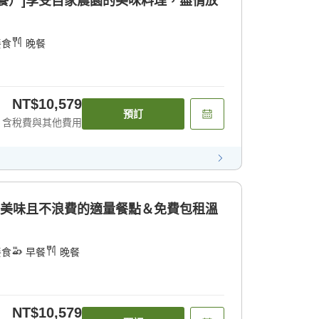
餐）]享受自家農園的美味料理，盡情放
餐食
晚餐
NT$10,579
預訂
含稅費與其他費用
]美味且不浪費的適量餐點＆免費包租溫
餐食
早餐
晚餐
NT$10,579