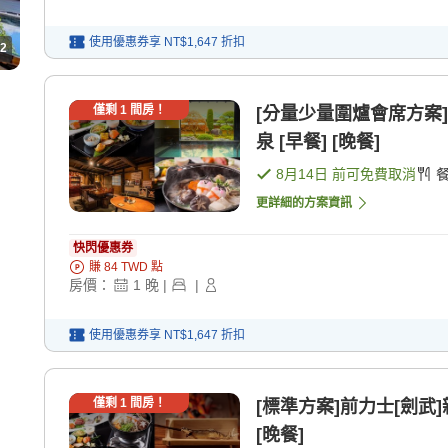
使用優惠券享
NT$1,647
折扣
2
僅剩
1
間房！
[分量少量圍爐會席方案
泉 [早餐] [晚餐]
8月14日
前可免費取消
更詳細的方案資訊
快閃優惠券
賺
84
TWD
點
房價：
1
晚
|
|
使用優惠券享
NT$1,647
折扣
僅剩
1
間房！
[標準方案]前力士[劍武
[晚餐]